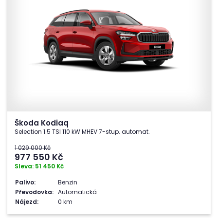
Škoda Kodiaq
Selection 1.5 TSI 110 kW MHEV 7-stup. automat.
1 029 000 Kč
977 550
Kč
Sleva: 51 450 Kč
Palivo:
Benzin
Převodovka:
Automatická
Nájezd:
0 km