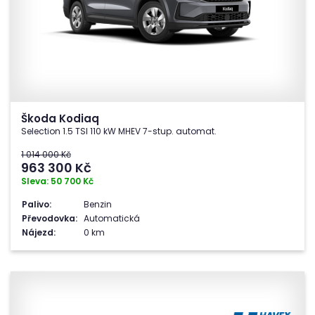
Škoda Kodiaq
Selection 1.5 TSI 110 kW MHEV 7-stup. automat.
1 014 000 Kč
963 300
Kč
Sleva: 50 700 Kč
Palivo:
Benzin
Převodovka:
Automatická
Nájezd:
0 km