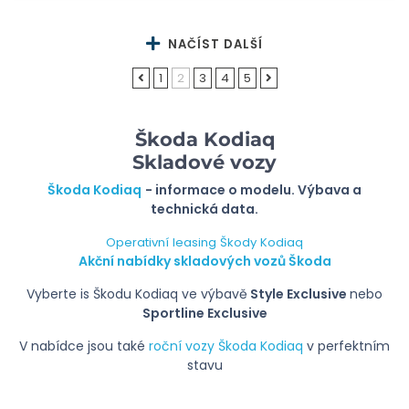
NAČÍST DALŠÍ
1
2
3
4
5
Škoda Kodiaq
Skladové vozy
Škoda Kodiaq
- informace o modelu. Výbava a
technická data.
Operativní leasing Škody Kodiaq
Akční nabídky skladových vozů Škoda
Vyberte is Škodu Kodiaq ve výbavě
Style Exclusive
nebo
Sportline Exclusive
V nabídce jsou také
roční vozy Škoda Kodiaq
v perfektním
stavu