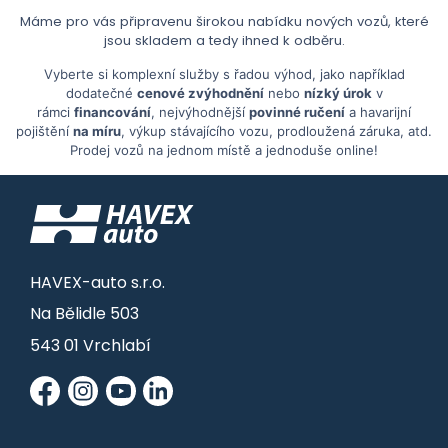
Máme pro vás připravenu širokou nabídku nových vozů, které
jsou skladem a tedy ihned k odběru.
Vyberte si komplexní služby s řadou výhod, jako například
dodatečné
cenové zvýhodnění
nebo
nízký úrok
v
rámci
financování
, nejvýhodnější
povinné ručení
a havarijní
pojištění
na míru
, výkup stávajícího vozu, prodloužená záruka, atd.
Prodej vozů na jednom místě a jednoduše online!
HAVEX-auto s.r.o.
Na Bělidle 503
543 01 Vrchlabí