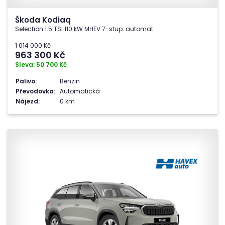
Škoda Kodiaq
Selection 1.5 TSI 110 kW MHEV 7-stup. automat.
1 014 000 Kč
963 300
Kč
Sleva: 50 700 Kč
Palivo:
Benzin
Převodovka:
Automatická
Nájezd:
0 km