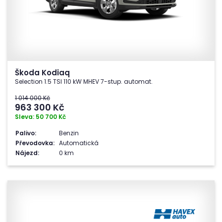
Škoda Kodiaq
Selection 1.5 TSI 110 kW MHEV 7-stup. automat.
1 014 000 Kč
963 300
Kč
Sleva: 50 700 Kč
Palivo:
Benzin
Převodovka:
Automatická
Nájezd:
0 km