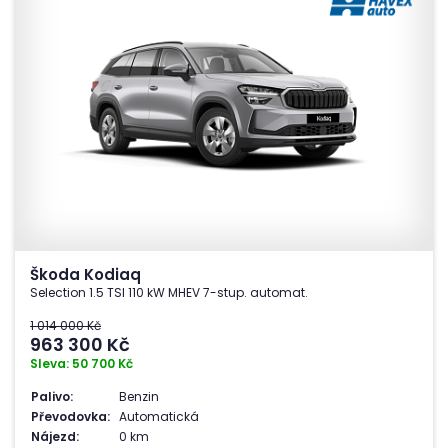
Škoda Kodiaq
Selection 1.5 TSI 110 kW MHEV 7-stup. automat.
1 014 000 Kč
963 300
Kč
Sleva: 50 700 Kč
Palivo:
Benzin
Převodovka:
Automatická
Nájezd:
0 km