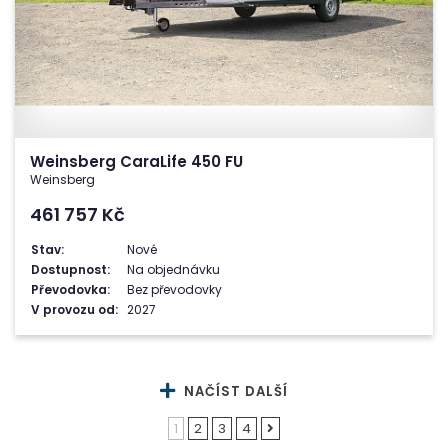
Weinsberg CaraLife 450 FU
Weinsberg
461 757
Kč
Stav:
Nové
Dostupnost:
Na objednávku
Převodovka:
Bez převodovky
V provozu od:
2027
NAČÍST DALŠÍ
1
2
3
4