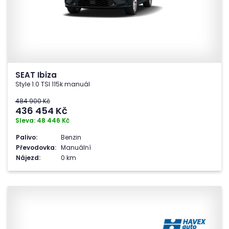
SEAT Ibiza
Style 1.0 TSI 115k manuál
484 900 Kč
436 454
Kč
Sleva: 48 446 Kč
Palivo:
Benzin
Převodovka:
Manuální
Nájezd:
0 km