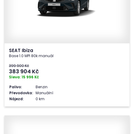
SEAT Ibiza
Base 1.0 MPI 80k manuál
399 900 Kč
383 904
Kč
Sleva: 15 996 Kč
Palivo:
Benzin
Převodovka:
Manuální
Nájezd:
0 km