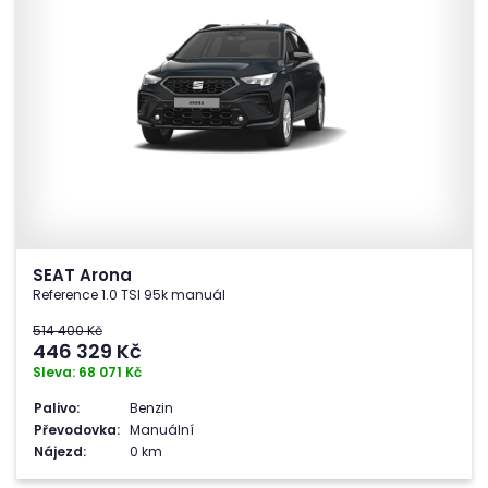
SEAT Arona
Reference 1.0 TSI 95k manuál
514 400 Kč
446 329
Kč
Sleva: 68 071 Kč
Palivo:
Benzin
Převodovka:
Manuální
Nájezd:
0 km