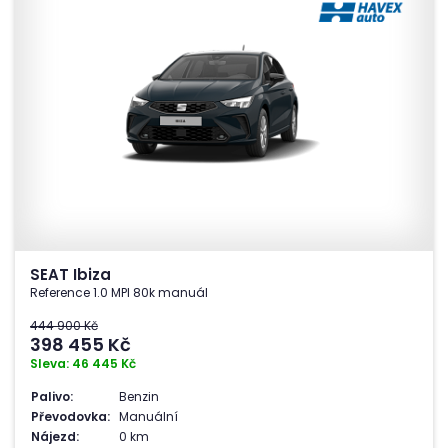
SEAT Ibiza
Reference 1.0 MPI 80k manuál
444 900 Kč
398 455
Kč
Sleva: 46 445 Kč
Palivo:
Benzin
Převodovka:
Manuální
Nájezd:
0 km