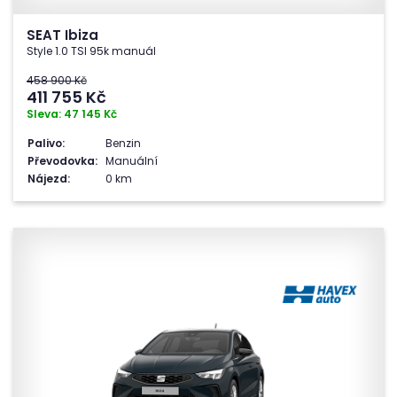
SEAT Ibiza
Style 1.0 TSI 95k manuál
458 900 Kč
411 755
Kč
Sleva: 47 145 Kč
Palivo:
Benzin
Převodovka:
Manuální
Nájezd:
0 km