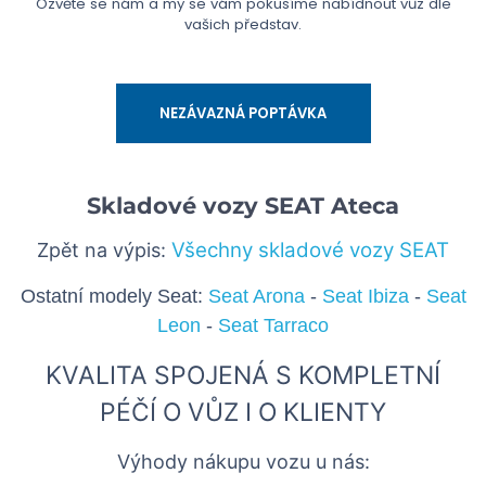
Ozvěte se nám a my se vám pokusíme nabídnout vůz dle
vašich představ.
NEZÁVAZNÁ POPTÁVKA
Skladové vozy SEAT Ateca
Všechny skladové vozy SEAT
Zpět na výpis:
Ostatní modely Seat:
Seat Arona
-
Seat Ibiza
-
Seat
Leon
-
Seat Tarraco
KVALITA SPOJENÁ S KOMPLETNÍ
PÉČÍ O VŮZ I O KLIENTY
Výhody nákupu vozu u nás: