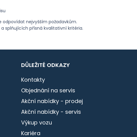
isu
ude odpovídat nejvyšším požadavkům.
a splňujících přísná kvalitativní kritéria.
DŮLEŽITÉ ODKAZY
Kontakty
Objednání na servis
Akční nabídky - prodej
Akční nabídky - servis
Výkup vozu
Kariéra