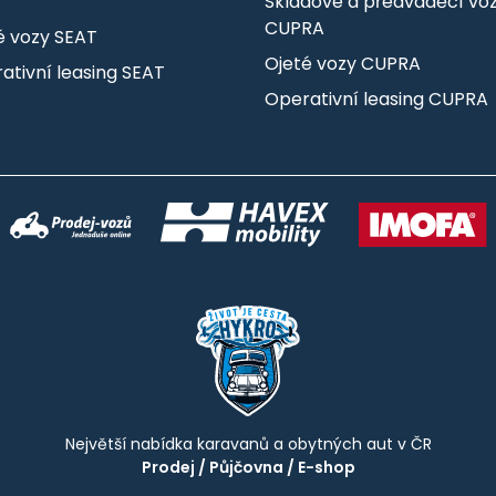
T
Skladové a předváděcí vo
CUPRA
é vozy SEAT
Ojeté vozy CUPRA
ativní leasing SEAT
Operativní leasing CUPRA
Největší nabídka karavanů a obytných aut v ČR
Prodej
/
Půjčovna
/
E-shop