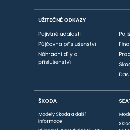
UŽITEČNÉ ODKAZY
Pojistné události
Poji
Půjčovna příslušenství
Fin
Náhradní díly a
Pro
příslušenství
Škod
Das
ŠKODA
SEA
Modely Škoda a další
Mode
informace
Skla