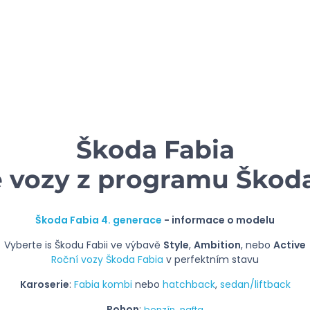
Škoda Fabia
é vozy z programu Škoda
Škoda Fabia 4. generace
- informace o modelu
Vyberte is Škodu Fabii ve výbavě
Style
,
Ambition
, nebo
Active
Roční vozy Škoda Fabia
v perfektním stavu
Karoserie
:
Fabia kombi
nebo
hatchback
,
sedan/liftback
Pohon
:
,
benzín
nafta