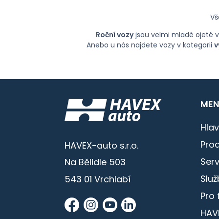
Vš
Roční vozy
jsou velmi mladé ojeté v
Anebo u nás najdete vozy v kategorii
v
MEN
Hlav
Prod
HAVEX-auto s.r.o.
Serv
Na Bělidle 503
Služ
543 01 Vrchlabí
Pro 
HAV