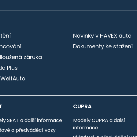
štění
Novinky v HAVEX auto
ancování
Dokumenty ke stažení
dloužená záruka
a Plus
 WeltAuto
T
CUPRA
ly SEAT a další informace
Modely CUPRA a další
informace
dové a předváděcí vozy