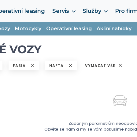
erativní leasing
Servis
Služby
Pro fir
vozy
Motocykly
Operativní leasing
Akční nabídky
É VOZY
FABIA
NAFTA
VYMAZAT VŠE
Zadaným parametrům neodpovídá
Ozvěte se nám a my se vám pokusíme nabídno