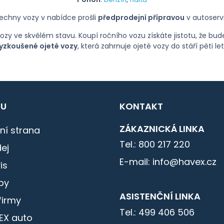
echny vozy v nabídce prošli
předprodejní přípravou
v autoserv
ozy ve skvělém stavu. Koupí ročního vozu získáte jistotu, že b
yzkoušené ojeté vozy
, která zahrnuje ojeté vozy do stáří pěti let 
U
KONTAKT
ZÁKAZNICKÁ LINKA
ní strana
Tel.: 800 217 220
ej
E-mail: info@havex.cz
is
by
ASISTENČNÍ LINKA
firmy
Tel.: 499 406 506
EX auto