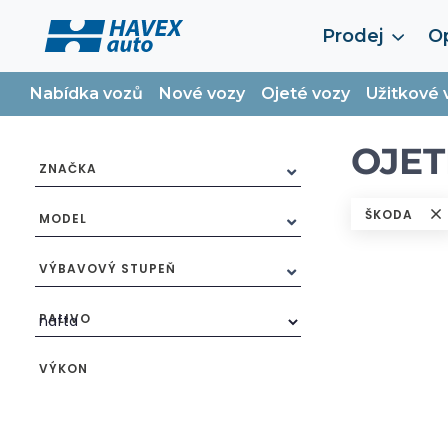
Prodej
Op
Nabídka vozů
Nové vozy
Ojeté vozy
Užitkové 
OJET
ZNAČKA
ŠKODA
MODEL
VÝBAVOVÝ STUPEŇ
PALIVO
VÝKON