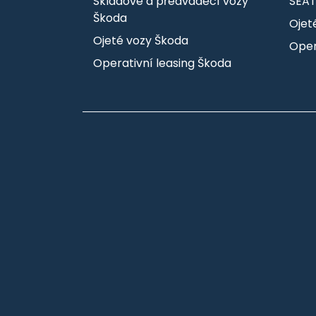
Skladové a předváděcí vozy
SEA
Škoda
Ojet
Ojeté vozy Škoda
Oper
Operativní leasing Škoda