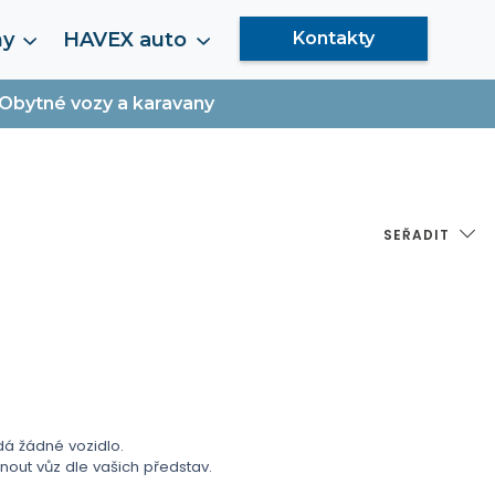
my
HAVEX auto
Kontakty
Obytné vozy a karavany
SEŘADIT
 žádné vozidlo.
ut vůz dle vašich představ.