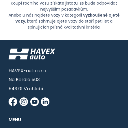
Koupí ročního vozu získáte jistotu, že bude odpovídat
nejvyšším požadavkům.
Anebo u nás najdete vozy v kategorii
vyzkoušené ojeté
vozy
, která zahrnuje ojeté vozy do stáří pěti let a
splňujících přísná kvalitativní kritéria.
HAVEX-auto s.r.o.
Na Bělidle 503
543 01 Vrchlabí
MENU