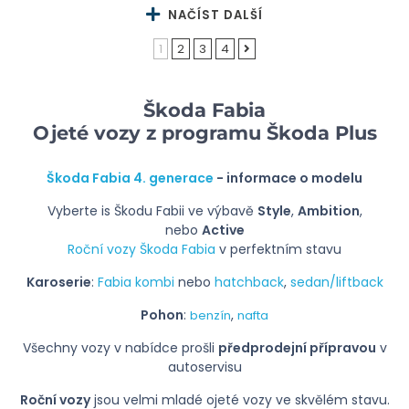
NAČÍST DALŠÍ
1
2
3
4
Škoda Fabia
Ojeté vozy z programu Škoda Plus
Škoda Fabia 4. generace
- informace o modelu
Vyberte is Škodu Fabii ve výbavě
Style
,
Ambition
,
nebo
Active
Roční vozy Škoda Fabia
v perfektním stavu
Karoserie
:
Fabia kombi
nebo
hatchback
,
sedan/liftback
Pohon
:
,
benzín
nafta
Všechny vozy v nabídce prošli
předprodejní přípravou
v
autoservisu
Roční vozy
jsou velmi mladé ojeté vozy ve skvělém stavu.