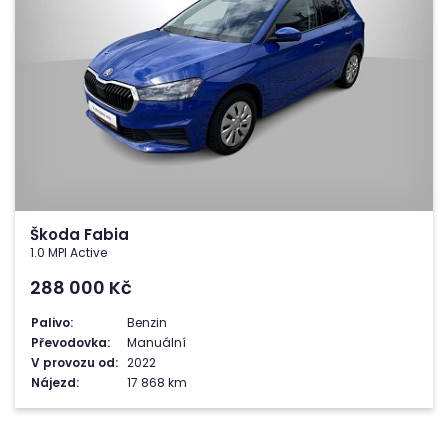
Škoda Fabia
1.0 MPI Active
288 000
Kč
Palivo:
Benzin
Převodovka:
Manuální
V provozu od:
2022
Nájezd:
17 868 km