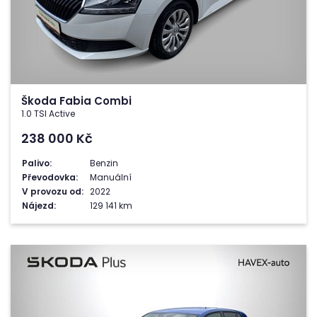
Škoda Fabia Combi
1.0 TSI Active
238 000
Kč
Palivo:
Benzin
Převodovka:
Manuální
V provozu od:
2022
Nájezd:
129 141 km