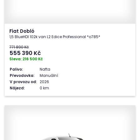
Fiat Dobló
1,5 BlueHDI 102k van L2 Edice Professional *o785*
771 890 Kč
555 390
Kč
Sleva: 216 500 Kč
Palivo:
Nafta
Převodovka:
Manuální
V provozu od:
2026
Nájezd:
0 km