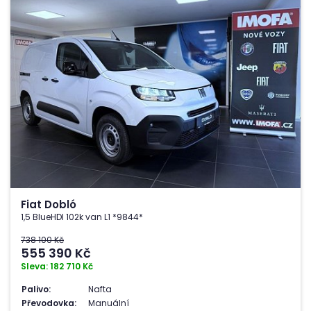
Fiat Dobló
1,5 BlueHDI 102k van L1 *9844*
738 100 Kč
555 390
Kč
Sleva: 182 710 Kč
Palivo:
Nafta
Převodovka:
Manuální