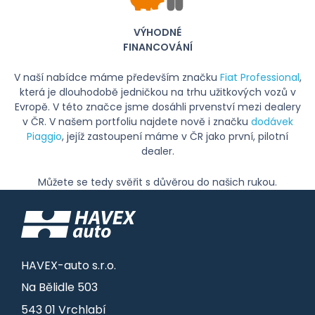
VÝHODNÉ
FINANCOVÁNÍ
V naší nabídce máme především značku
Fiat Professional
,
která je dlouhodobě jedničkou na trhu užitkových vozů v
Evropě. V této značce jsme dosáhli prvenství mezi dealery
v ČR. V našem portfoliu najdete nově i značku
dodávek
Piaggio
, jejíž zastoupení máme v ČR jako první, pilotní
dealer.
Můžete se tedy svěřit s důvěrou do našich rukou.
HAVEX-auto s.r.o.
Na Bělidle 503
543 01 Vrchlabí