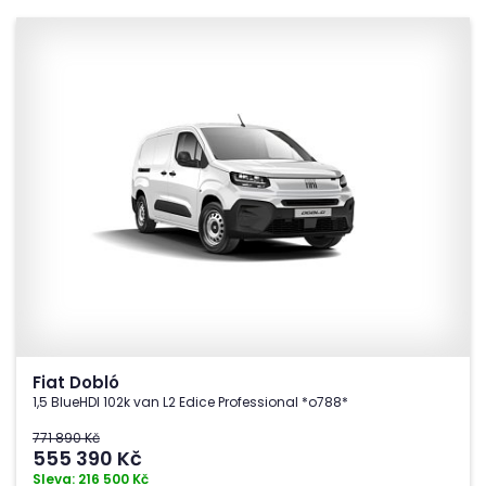
Fiat Dobló
1,5 BlueHDI 102k van L2 Edice Professional *o788*
771 890 Kč
555 390
Kč
Sleva: 216 500 Kč