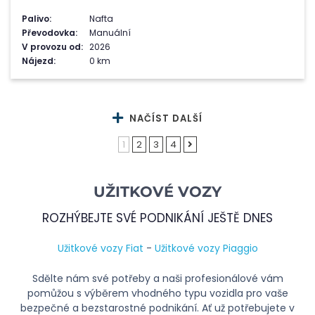
Palivo:
Nafta
Převodovka:
Manuální
V provozu od:
2026
Nájezd:
0 km
NAČÍST DALŠÍ
1
2
3
4
UŽITKOVÉ VOZY
ROZHÝBEJTE SVÉ PODNIKÁNÍ JEŠTĚ DNES
Užitkové vozy Fiat
-
Užitkové vozy Piaggio
Sdělte nám své potřeby a naši profesionálové vám
pomůžou s výběrem vhodného typu vozidla pro vaše
bezpečné a bezstarostné podnikání. Ať už potřebujete v