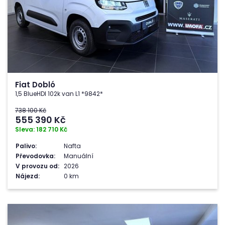
Fiat Dobló
1,5 BlueHDI 102k van L1 *9842*
738 100 Kč
555 390
Kč
Sleva: 182 710 Kč
Palivo:
Nafta
Převodovka:
Manuální
V provozu od:
2026
Nájezd:
0 km