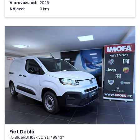
V provozu od:
2026
Nájezd:
0 km
Fiat Dobló
1,5 BlueHDI 102k van L1 *9843*