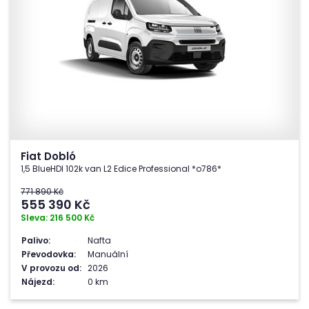
Fiat Dobló
1,5 BlueHDI 102k van L2 Edice Professional *o786*
771 890 Kč
555 390
Kč
Sleva: 216 500 Kč
Palivo:
Nafta
Převodovka:
Manuální
V provozu od:
2026
Nájezd:
0 km