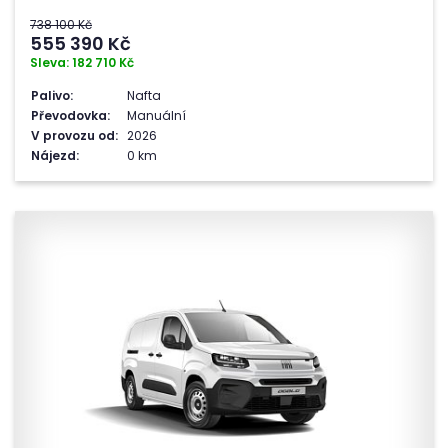
738 100 Kč
555 390
Kč
Sleva: 182 710 Kč
Palivo:
Nafta
Převodovka:
Manuální
V provozu od:
2026
Nájezd:
0 km