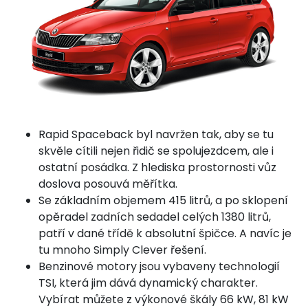
Rapid Spaceback byl navržen tak, aby se tu
skvěle cítili nejen řidič se spolujezdcem, ale i
ostatní posádka. Z hlediska prostornosti vůz
doslova posouvá měřítka.
Se základním objemem 415 litrů, a po sklopení
opěradel zadních sedadel celých 1380 litrů,
patří v dané třídě k absolutní špičce. A navíc je
tu mnoho Simply Clever řešení.
Benzinové motory jsou vybaveny technologií
TSI, která jim dává dynamický charakter.
Vybírat můžete z výkonové škály 66 kW, 81 kW