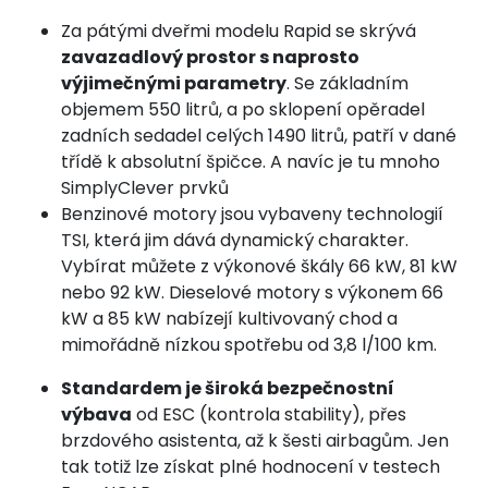
Za pátými dveřmi modelu Rapid se skrývá
zavazadlový prostor s naprosto
výjimečnými parametry
. Se základním
objemem 550 litrů, a po sklopení opěradel
zadních sedadel celých 1490 litrů, patří v dané
třídě k absolutní špičce. A navíc je tu mnoho
SimplyClever prvků
Benzinové motory jsou vybaveny technologií
TSI, která jim dává dynamický charakter.
Vybírat můžete z výkonové škály 66 kW, 81 kW
nebo 92 kW. Dieselové motory s výkonem 66
kW a 85 kW nabízejí kultivovaný chod a
mimořádně nízkou spotřebu od 3,8 l/100 km.
Standardem je široká bezpečnostní
výbava
od ESC (kontrola stability), přes
brzdového asistenta, až k šesti airbagům. Jen
tak totiž lze získat plné hodnocení v testech