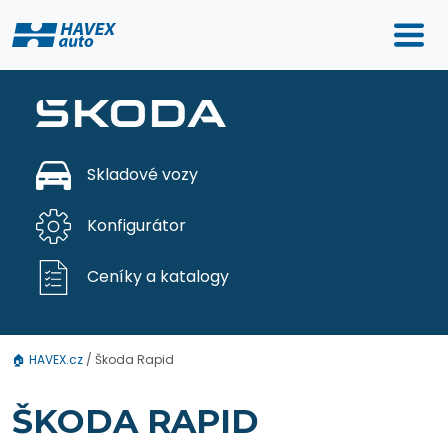
Skladové vozy
Konfigurátor
Ceníky a katalogy
🏠
HAVEX.cz
/
Škoda Rapid
ŠKODA RAPID