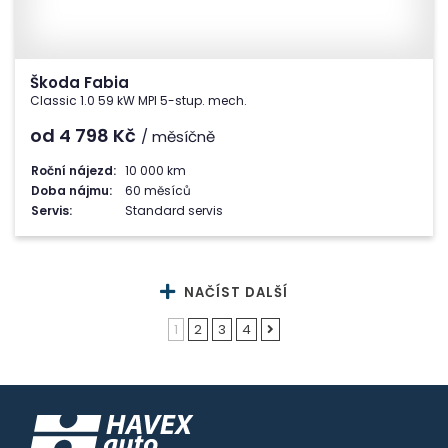
Škoda Fabia
Classic 1.0 59 kW MPI 5-stup. mech.
od 4 798
Kč
/ měsíčně
Roční nájezd:
10 000 km
Doba nájmu:
60 měsíců
Servis:
Standard servis
NAČÍST DALŠÍ
1
2
3
4