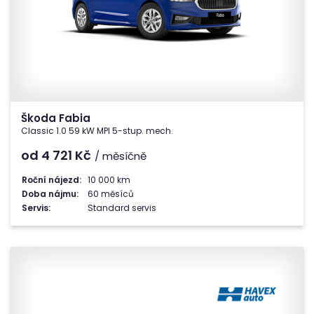
Škoda Fabia
Classic 1.0 59 kW MPI 5-stup. mech.
od 4 721
Kč
/ měsíčně
Roční nájezd:
10 000 km
Doba nájmu:
60 měsíců
Servis:
Standard servis