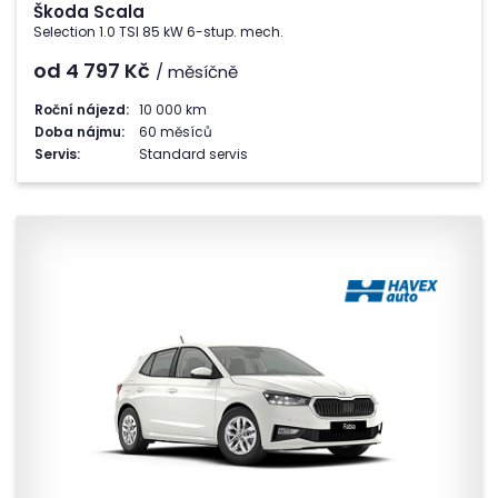
Škoda Scala
Selection 1.0 TSI 85 kW 6-stup. mech.
od 4 797
Kč
/ měsíčně
Roční nájezd:
10 000 km
Doba nájmu:
60 měsíců
Servis:
Standard servis