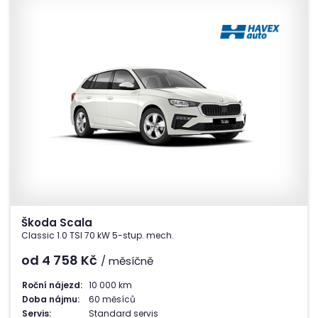
Škoda Scala
Classic 1.0 TSI 70 kW 5-stup. mech.
od 4 758
Kč
/ měsíčně
Roční nájezd:
10 000 km
Doba nájmu:
60 měsíců
Servis:
Standard servis