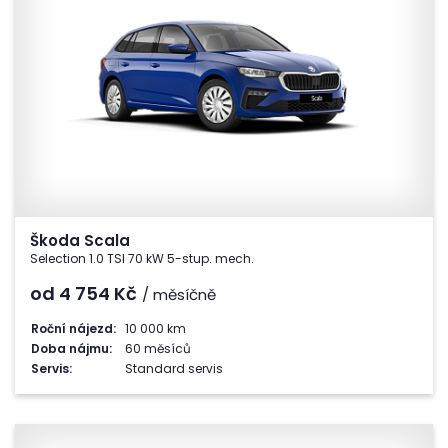
Škoda Scala
Selection 1.0 TSI 70 kW 5-stup. mech.
od 4 754
Kč
/ měsíčně
Roční nájezd:
10 000 km
Doba nájmu:
60 měsíců
Servis:
Standard servis