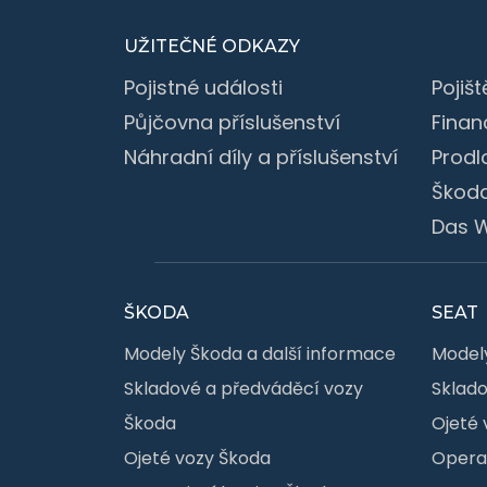
UŽITEČNÉ ODKAZY
Pojistné události
Pojišt
Půjčovna příslušenství
Finan
Náhradní díly a příslušenství
Prodl
Škoda
Das W
ŠKODA
SEAT
Modely Škoda a další informace
Modely
Skladové a předváděcí vozy
Sklado
Škoda
Ojeté 
Ojeté vozy Škoda
Operat