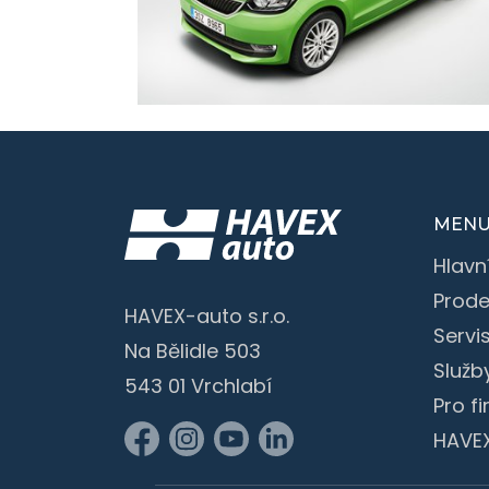
MEN
Hlavn
Prode
HAVEX-auto s.r.o.
Servi
Na Bělidle 503
Služb
543 01 Vrchlabí
Pro f
HAVE