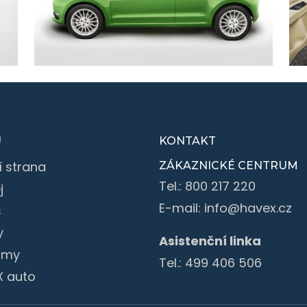
U
KONTAKT
í strana
ZÁKAZNICKÉ CENTRUM
Tel.:
800 217 220
j
E-mail:
info@havex.cz
s
y
Asistenční linka
irmy
Tel.:
499 406 506
X auto