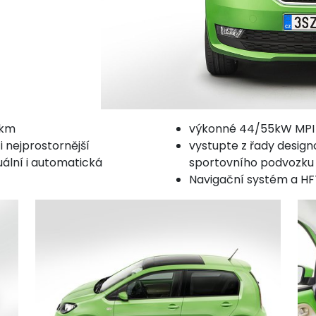
 km
výkonné 44/55kW MPI
i nejprostornější
vystupte z řady desig
ální i automatická
sportovního podvozku
Navigační systém a HFT