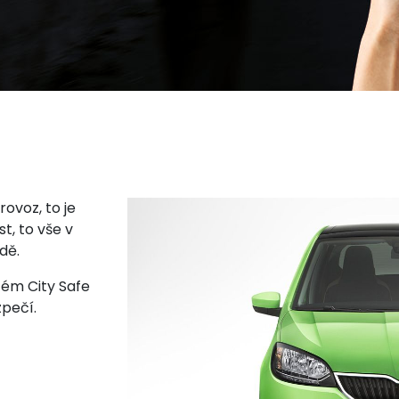
ovoz, to je
t, to vše v
dě.
tém City Safe
pečí.