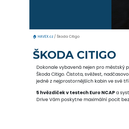
🏠
HAVEX.cz
/
Škoda Citigo
ŠKODA CITIGO
Dokonale vybavená nejen pro městský pr
Škoda Citigo. Čistota, svěžest, nadčasovos
jedné z nejprostornějších kabin ve své tří
5 hvězdiček v testech Euro NCAP
a sys
Drive Vám poskytne maximální pocit bez