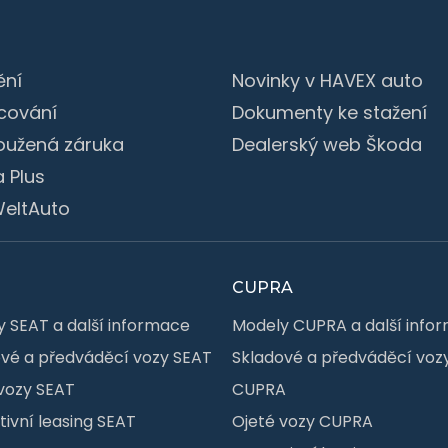
ění
Novinky v HAVEX auto
cování
Dokumenty ke stažení
oužená záruka
Dealerský web Škoda
 Plus
eltAuto
CUPRA
 SEAT a další informace
Modely CUPRA a další info
vé a předváděcí vozy SEAT
Skladové a předváděcí voz
vozy SEAT
CUPRA
ivní leasing SEAT
Ojeté vozy CUPRA