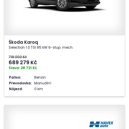
Škoda Karoq
Selection 1.0 TSI 85 kW 6-stup. mech.
718 000 Kč
689 279
Kč
Sleva: 28 721 Kč
Palivo:
Benzin
Převodovka:
Manuální
Nájezd:
0 km