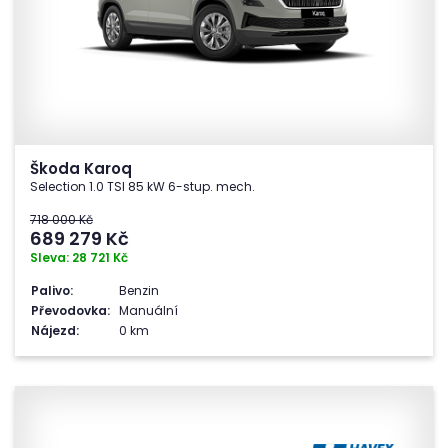
Škoda Karoq
Selection 1.0 TSI 85 kW 6-stup. mech.
718 000 Kč
689 279
Kč
Sleva: 28 721 Kč
Palivo:
Benzin
Převodovka:
Manuální
Nájezd:
0 km