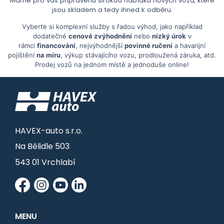
Máme pro vás připravenu širokou nabídku nových vozů, které
jsou skladem a tedy ihned k odběru.
Vyberte si komplexní služby s řadou výhod, jako například
dodatečné
cenové zvýhodnění
nebo
nízký úrok
v
rámci
financování
, nejvýhodnější
povinné ručení
a havarijní
pojištění
na míru
, výkup stávajícího vozu, prodloužená záruka, atd.
Prodej vozů na jednom místě a jednoduše online!
HAVEX-auto s.r.o.
Na Bělidle 503
543 01 Vrchlabí
MENU