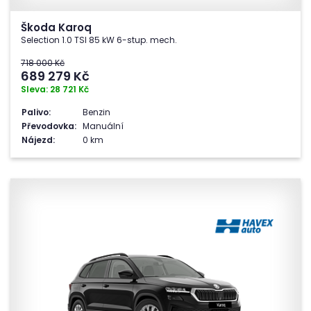
Škoda Karoq
Selection 1.0 TSI 85 kW 6-stup. mech.
718 000 Kč
689 279
Kč
Sleva: 28 721 Kč
Palivo:
Benzin
Převodovka:
Manuální
Nájezd:
0 km