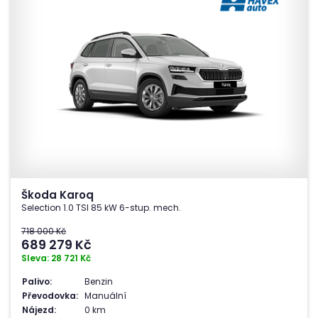
Škoda Karoq
Selection 1.0 TSI 85 kW 6-stup. mech.
718 000 Kč
689 279
Kč
Sleva: 28 721 Kč
Palivo:
Benzin
Převodovka:
Manuální
Nájezd:
0 km