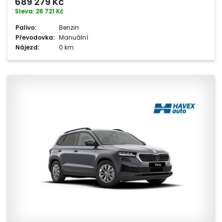
689 279
Kč
Sleva: 28 721 Kč
Palivo:
Benzin
Převodovka:
Manuální
Nájezd:
0 km