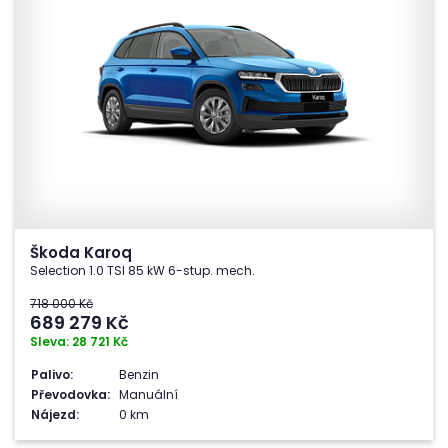
Škoda Karoq
Selection 1.0 TSI 85 kW 6-stup. mech.
718 000 Kč
689 279
Kč
Sleva: 28 721 Kč
Palivo:
Benzin
Převodovka:
Manuální
Nájezd:
0 km