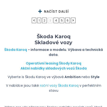
NAČÍST DALŠÍ
1
2
3
4
5
6
Škoda Karoq
Skladové vozy
Škoda Karoq
- informace o modelu. Výbava a technická
data.
Operativní leasing Škody Karoq
Akční nabídky skladových vozů Škoda
Vyberte is Škodu Karoq ve výbavě
Ambition
nebo
Style
V nabídce jsou také
roční vozy Škoda Karoq
v perfektním
stavu