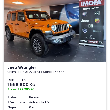
Jeep Wrangler
Unlimited 2.0T 272k AT8 Sahara *464*
1 936 000 Kč
1 658 800
Kč
Sleva: 277 200 Kč
Palivo:
Benzin
Převodovka:
Automatická
Nájezd:
0 km