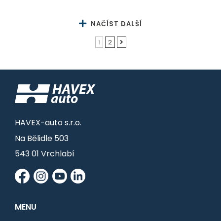
NAČÍST DALŠÍ
1
2
HAVEX-auto s.r.o.
Na Bělidle 503
543 01 Vrchlabí
MENU