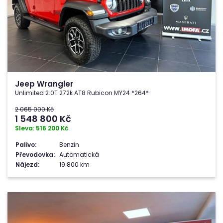
Jeep Wrangler
Unlimited 2.0T 272k AT8 Rubicon MY24 *264*
2 065 000 Kč
1 548 800
Kč
Sleva: 516 200 Kč
Palivo:
Benzin
Převodovka:
Automatická
Nájezd:
19 800 km