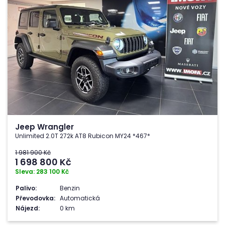
Jeep Wrangler
Unlimited 2.0T 272k AT8 Rubicon MY24 *467*
1 981 900 Kč
1 698 800
Kč
Sleva: 283 100 Kč
Palivo:
Benzin
Převodovka:
Automatická
Nájezd:
0 km