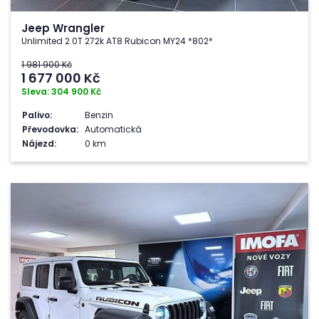
Jeep Wrangler
Unlimited 2.0T 272k AT8 Rubicon MY24 *802*
1 981 900 Kč
1 677 000
Kč
Sleva: 304 900 Kč
Palivo:
Benzin
Převodovka:
Automatická
Nájezd:
0 km