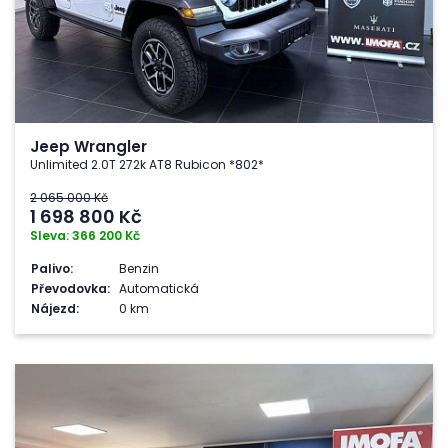
Jeep Wrangler
Unlimited 2.0T 272k AT8 Rubicon *802*
2 065 000 Kč
1 698 800
Kč
Sleva: 366 200 Kč
Palivo:
Benzin
Převodovka:
Automatická
Nájezd:
0 km