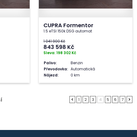
CUPRA Formentor
1.5 eTSI 150k DSG automat
1 041 900 Kč
843 598
Kč
Sleva: 198 302 Kč
Palivo:
Benzin
Převodovka:
Automatická
Nájezd:
0 km
1
2
3
4
5
6
7
Í