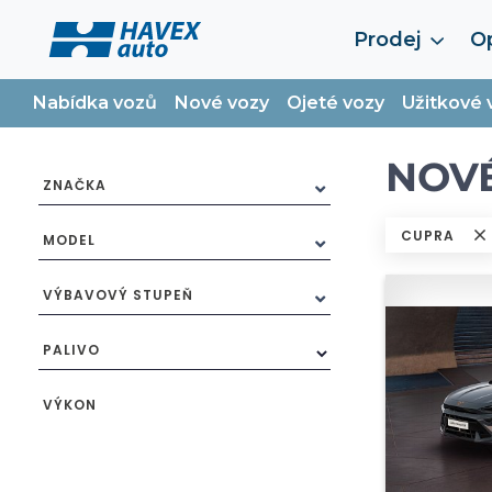
Prodej
Op
Nabídka vozů
Nové vozy
Ojeté vozy
Užitkové 
NOV
ZNAČKA
CUPRA
MODEL
VÝBAVOVÝ STUPEŇ
PALIVO
VÝKON