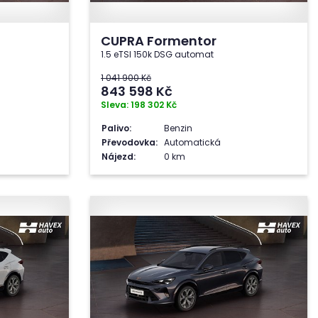
CUPRA Formentor
1.5 eTSI 150k DSG automat
1 041 900 Kč
843 598
Kč
Sleva: 198 302 Kč
Palivo:
Benzin
Převodovka:
Automatická
Nájezd:
0 km