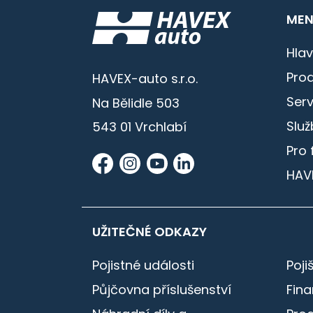
MEN
Hlav
Prod
HAVEX-auto s.r.o.
Serv
Na Bělidle 503
Služ
543 01 Vrchlabí
Pro 
HAV
UŽITEČNÉ ODKAZY
Pojistné události
Poji
Půjčovna příslušenství
Fin