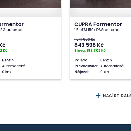
ormentor
CUPRA Formentor
k DSG automat
1.5 eTSI 150k DSG automat
1 041 900 Kč
Kč
843 598
Kč
2 Kč
Sleva: 198 302 Kč
Benzin
Palivo:
Benzin
Automatická
Převodovka:
Automatická
0 km
Nájezd:
0 km
NAČÍST DALŠ