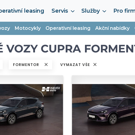
erativní leasing
Servis
Služby
Pro fir
vozy
Motocykly
Operativní leasing
Akční nabídky
É VOZY CUPRA FORME
FORMENTOR
VYMAZAT VŠE