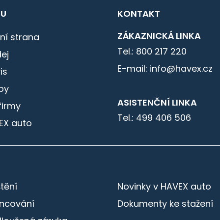
U
KONTAKT
ZÁKAZNICKÁ LINKA
ní strana
Tel.: 800 217 220
ej
E-mail: info@havex.cz
is
by
ASISTENČNÍ LINKA
firmy
Tel.: 499 406 506
EX auto
štění
Novinky v HAVEX auto
ancování
Dokumenty ke stažení