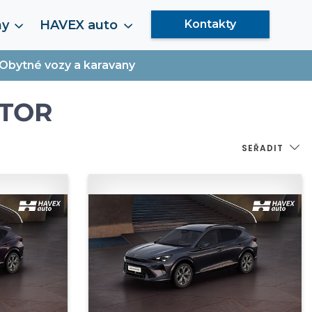
my
HAVEX auto
Kontakty
Obytné vozy a karavany
NTOR
SEŘADIT