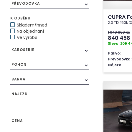
PŘEVODOVKA
CUPRA F
K ODBĚRU
2.0 TDI 150k
Skladem/hned
Na objednání
1 049 900 Kč
840 458
Ve výrobě
Sleva: 209 4
KAROSERIE
Palivo:
Převodovka:
POHON
Nájezd:
BARVA
NÁJEZD
CENA