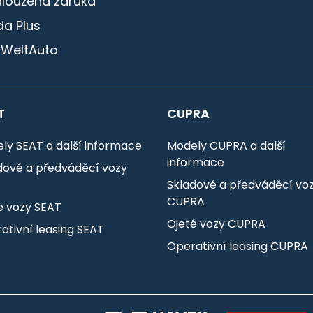
dloužená záruka
a Plus
 WeltAuto
T
CUPRA
ly SEAT a další informace
Modely CUPRA a další
informace
dové a předváděcí vozy
T
Skladové a předváděcí vo
CUPRA
é vozy SEAT
Ojeté vozy CUPRA
ativní leasing SEAT
Operativní leasing CUPRA