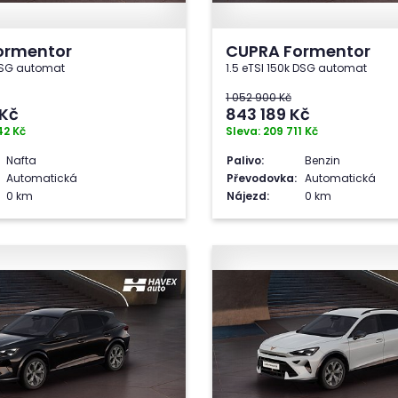
ormentor
CUPRA Formentor
 DSG automat
1.5 eTSI 150k DSG automat
1 052 900 Kč
Kč
843 189
Kč
42 Kč
Sleva: 209 711 Kč
Nafta
Palivo:
Benzin
Automatická
Převodovka:
Automatická
0 km
Nájezd:
0 km