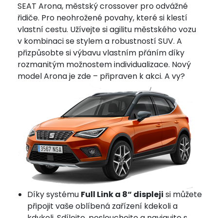
SEAT Arona, městský crossover pro odvážné
řidiče. Pro neohrožené povahy, které si klestí
vlastní cestu. Užívejte si agilitu městského vozu
v kombinaci se stylem a robustností SUV. A
přizpůsobte si výbavu vlastním přáním díky
rozmanitým možnostem individualizace. Nový
model Arona je zde – připraven k akci. A vy?
Díky systému
Full Link a 8“ displeji
si můžete
připojit vaše oblíbená zařízení kdekoli a
kdykoli. Sdílejte, poslouchejte a navigujte s