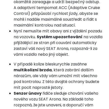
okamžitě zareaguje a udrží bezpečný odstup.
A adaptivní tempomat ACC (Adaptive Cruise
Control) přizpůsobí rychlost jízdy, abyste se
mohli i nadále maximálně soustředit a řídit s
maximální kontrolou nad situací.
Nyní nemusíte mít obavy ani z vjíždění pozadu
na vozovku.
Systém upozorňování
na vozidla
přijíždějící ze stran při couvání automaticky
zastaví váš nový SEAT Arona, rozpozná-li za
vámi vozidlo nebo jiný objekt.
V případě kolize bleskurychle zasáhne
multikolizní brzda
, která zabrání dalším
nárazům, ale vždy vám umožní mít všechno
pod kontrolou. Z této dvojité ochrany budete
mít pocit naprosté jistoty.
Senzor únavy
řidiče sleduje chování vašeho
nového vozu SEAT Arona. Na základě toho
rozpozná, že jste unaveni, a doporučí vám