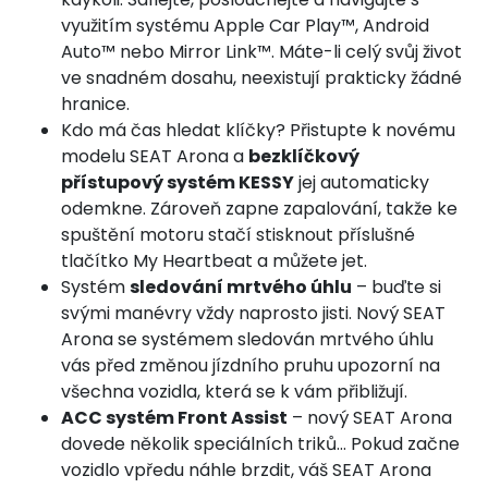
využitím systému Apple Car Play™, Android
Auto™ nebo Mirror Link™. Máte-li celý svůj život
ve snadném dosahu, neexistují prakticky žádné
hranice.
Kdo má čas hledat klíčky? Přistupte k novému
modelu SEAT Arona a
bezklíčkový
přístupový systém KESSY
jej automaticky
odemkne. Zároveň zapne zapalování, takže ke
spuštění motoru stačí stisknout příslušné
tlačítko My Heartbeat a můžete jet.
Systém
sledování mrtvého úhlu
– buďte si
svými manévry vždy naprosto jisti. Nový SEAT
Arona se systémem sledován mrtvého úhlu
vás před změnou jízdního pruhu upozorní na
všechna vozidla, která se k vám přibližují.
ACC systém Front Assist
– nový SEAT Arona
dovede několik speciálních triků… Pokud začne
vozidlo vpředu náhle brzdit, váš SEAT Arona