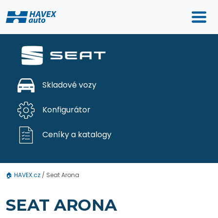
Skladové vozy
Konfigurátor
Ceníky a katalogy
🏠
HAVEX.cz
/
Seat Arona
SEAT ARONA