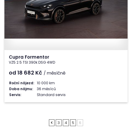
Cupra Formentor
VZ5 2.5 TSI 390k DSG 4WD
od 18 682
Kč
/ měsíčně
Roční nájezd:
10 000 km
Doba nájmu:
36 měsíců
Servis:
Standard servis
3
4
5
6