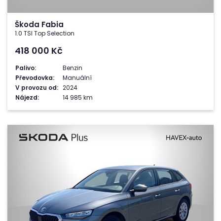
Škoda Fabia
1.0 TSI Top Selection
418 000
Kč
Palivo:
Benzin
Převodovka:
Manuální
V provozu od:
2024
Nájezd:
14 985 km