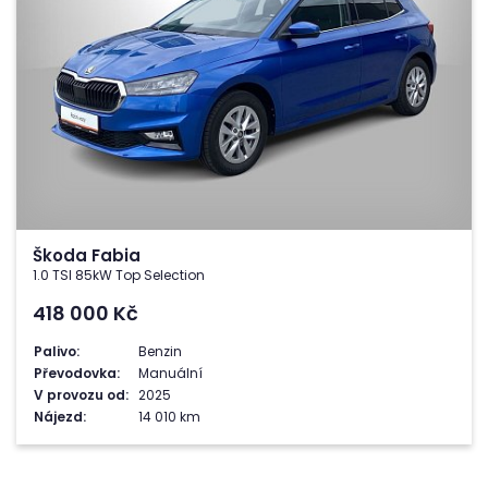
Škoda Fabia
1.0 TSI 85kW Top Selection
418 000
Kč
Palivo:
Benzin
Převodovka:
Manuální
V provozu od:
2025
Nájezd:
14 010 km