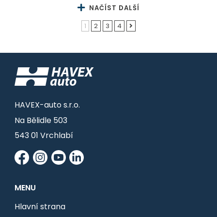
NAČÍST DALŠÍ
1
2
3
4
HAVEX-auto s.r.o.
Na Bělidle 503
543 01 Vrchlabí
MENU
Hlavní strana