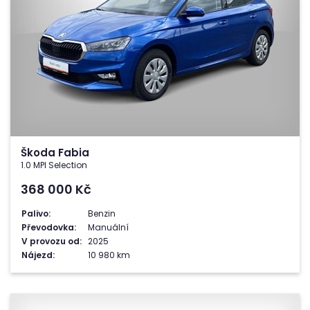
Škoda Fabia
1.0 MPI Selection
368 000
Kč
Palivo:
Benzin
Převodovka:
Manuální
V provozu od:
2025
Nájezd:
10 980 km