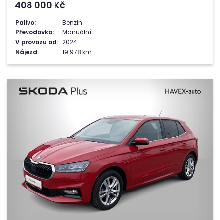
408 000
Kč
Palivo:
Benzin
Převodovka:
Manuální
V provozu od:
2024
Nájezd:
19 978 km