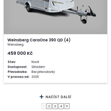
Weinsberg CaraOne 390 QD (4)
Weinsberg
459 000
Kč
Stav:
Nové
Dostupnost:
Skladem
Převodovka:
Bez převodovky
V provozu od:
2025
NAČÍST DALŠÍ
1
2
3
4