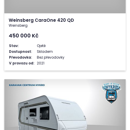
Weinsberg CaraOne 420 QD
Weinsberg
450 000
Kč
Stav:
Ojeté
Dostupnost:
Skladem
Převodovka:
Bez převodovky
V provozu od:
2021