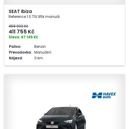
SEAT Ibiza
Reference 1.0 TSI 95k manuál
458 900 Kč
411 755
Kč
Sleva: 47 145 Kč
Palivo:
Benzin
Převodovka:
Manuální
Nájezd:
0 km