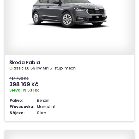
Škoda Fabia
Classic 1.0 59 kW MPI 5-stup. mech.
417 700 Kč
398 169
Kč
Sleva: 19 531 Kč
Palivo:
Benzin
Převodovka:
Manuální
Nájezd:
0 km