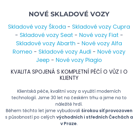
NOVÉ SKLADOVÉ VOZY
Skladové vozy Škoda
-
Skladové vozy Cupra
-
Skladové vozy Seat
-
Nové vozy Fiat
-
Skladové vozy Abarth
-
Nové vozy Alfa
Romeo
-
Skladové vozy Audi
-
Nové vozy
Jeep
-
Nové vozy Piagio
KVALITA SPOJENÁ S KOMPLETNÍ PÉČÍ O VŮZ I O
KLIENTY
Klientská péče, kvalitní vozy a využití moderních
technologií. Jsme 30 let na českém trhu a jsme na to
náležitě hrdí.
Během těchto let jsme vybudovali
širokou síť provozoven
s působností po celých
východních i středních Čechách a
v Praze
.