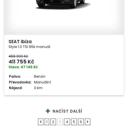
SEAT Ibiza
Style 1.0 TSI 95k manuál
458 900 Kč
411 755
Kč
Sleva: 47 145 Kč
Palivo:
Benzin
Převodovka:
Manuální
Nájezd:
0 km
NAČÍST DALŠÍ
1
2
3
4
5
6