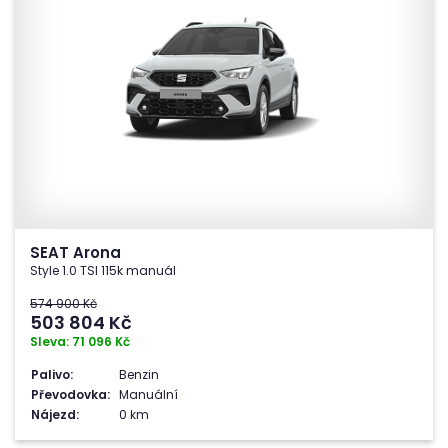
SEAT Arona
Style 1.0 TSI 115k manuál
574 900 Kč
503 804
Kč
Sleva: 71 096 Kč
Palivo:
Benzin
Převodovka:
Manuální
Nájezd:
0 km