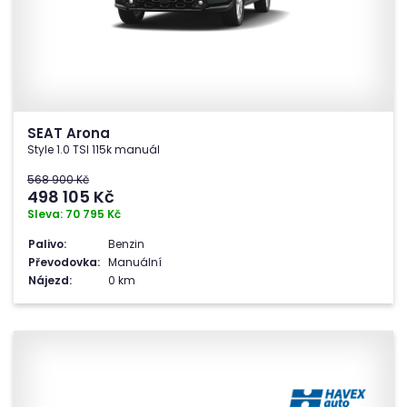
SEAT Arona
Style 1.0 TSI 115k manuál
568 900 Kč
498 105
Kč
Sleva: 70 795 Kč
Palivo:
Benzin
Převodovka:
Manuální
Nájezd:
0 km