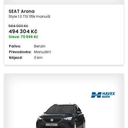
SEAT Arona
Style 1.0 TSI 115k manuál
564 900 Kč
494 304
Kč
Sleva: 70 596 Kč
Palivo:
Benzin
Převodovka:
Manuální
Nájezd:
0 km