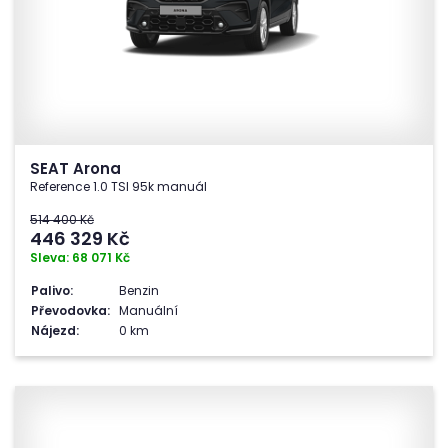
SEAT Arona
Reference 1.0 TSI 95k manuál
514 400 Kč
446 329
Kč
Sleva: 68 071 Kč
Palivo:
Benzin
Převodovka:
Manuální
Nájezd:
0 km