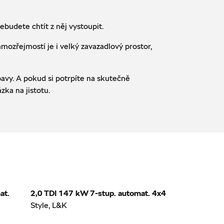
budete chtít z něj vystoupit.
mozřejmostí je i velký zavazadlový prostor,
avy. A pokud si potrpíte na skutečně
ka na jistotu.
at.
2,0 TDI 147 kW 7-stup. automat. 4x4
Style, L&K