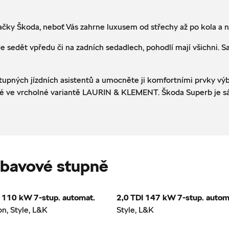
čky Škoda, neboť Vás zahrne luxusem od střechy až po kola a ne
 sedět vpředu či na zadních sedadlech, pohodlí mají všichni. Sa
tupných jízdních asistentů a umocněte ji komfortními prvky výb
aké ve vrcholné variantě LAURIN & KLEMENT. Škoda Superb je sáz
bavové stupně
I 110 kW 7-stup. automat.
2,0 TDI 147 kW 7-stup. autom
n, Style, L&K
Style, L&K