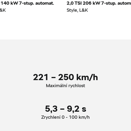
I 140 kW 7-stup. automat.
2,0 TSI 206 kW 7-stup. autom
L&K
Style, L&K
221 – 250 km/h
Maximální rychlost
5,3 – 9,2 s
Zrychlení 0 - 100 km/h