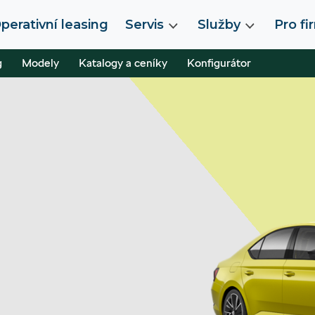
perativní leasing
Servis
Služby
Pro fi
g
Modely
Katalogy a ceníky
Konfigurátor