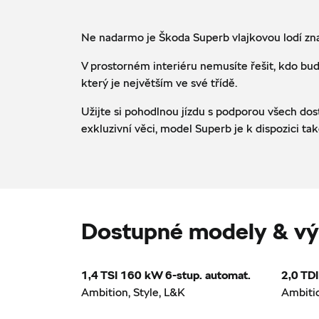
Ne nadarmo je Škoda Superb vlajkovou lodí zna
V prostorném interiéru nemusíte řešit, kdo bude
který je největším ve své třídě.
Užijte si pohodlnou jízdu s podporou všech dos
exkluzivní věci, model Superb je k dispozici t
Dostupné modely & vý
1,4 TSI 160 kW 6-stup. automat.
2,0 TD
Ambition, Style, L&K
Ambitio