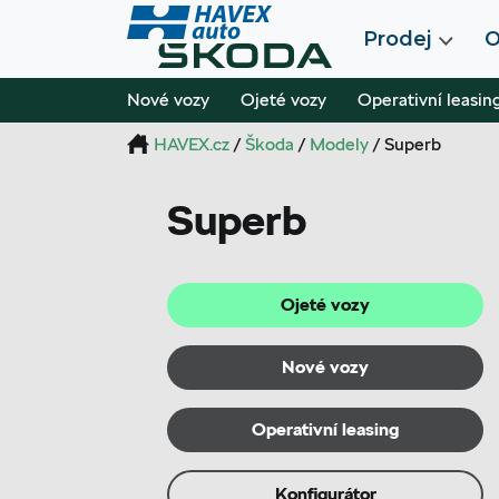
Prodej
O
Nové vozy
Ojeté vozy
Operativní leasin
HAVEX.cz
/
Škoda
/
Modely
/ Superb
Superb
Ojeté vozy
Nové vozy
Operativní leasing
Konfigurátor