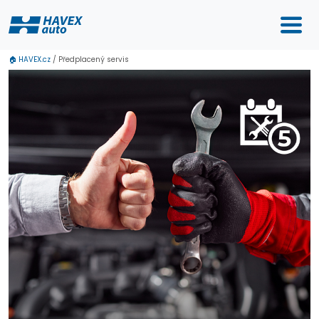
🏠
HAVEX.cz
/
Předplacený servis