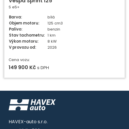
Vespa Sprint 125
S e5+
Barva:
bílá
Objem motoru:
125 cm3
Palivo:
benzin
Stav tachometru:
1 km
Výkon motoru:
8 kW
V provozu od:
2026
Cena vozu:
149 900 Kč
s DPH
HAVEX-auto s.r.o.