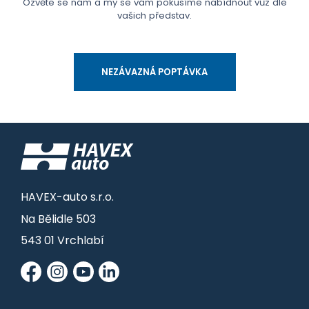
Ozvěte se nám a my se vám pokusíme nabídnout vůz dle
vašich představ.
NEZÁVAZNÁ POPTÁVKA
HAVEX-auto s.r.o.
Na Bělidle 503
543 01 Vrchlabí