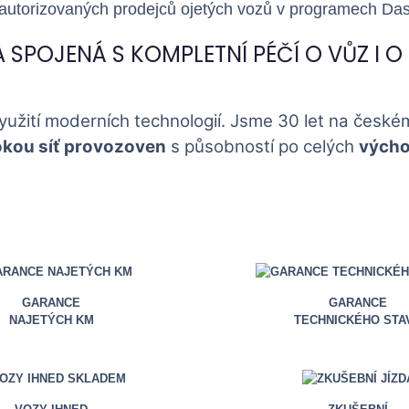
 autorizovaných prodejců ojetých vozů v programech Da
A SPOJENÁ S KOMPLETNÍ PÉČÍ O VŮZ I O 
využití moderních technologií. Jsme 30 let na českém
okou síť provozoven
s působností po celých
výcho
GARANCE
GARANCE
NAJETÝCH KM
TECHNICKÉHO STA