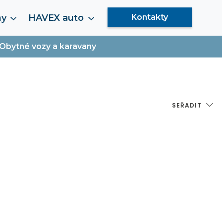
my
HAVEX auto
Kontakty
Obytné vozy a karavany
SEŘADIT