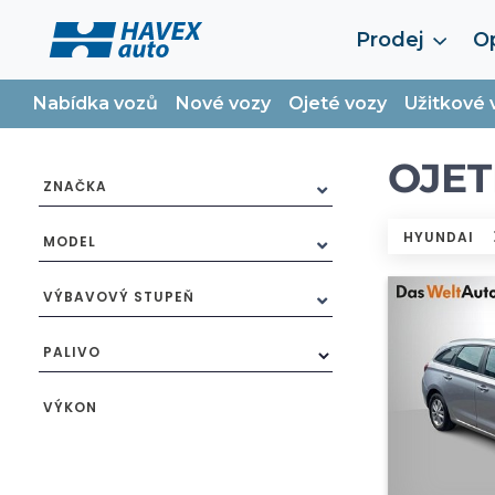
Prodej
Op
Nabídka vozů
Nové vozy
Ojeté vozy
Užitkové 
OJET
ZNAČKA
HYUNDAI
MODEL
VÝBAVOVÝ STUPEŇ
PALIVO
VÝKON