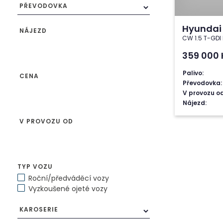
PŘEVODOVKA
Hyundai 
NÁJEZD
CW 1.5 T-GDI
359 000
Palivo:
CENA
Převodovka:
V provozu od
Nájezd:
V PROVOZU OD
TYP VOZU
Roční/předváděcí vozy
Vyzkoušené ojeté vozy
KAROSERIE