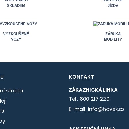
VOZY IHNED
ZKUŠEBNÍ
SKLADEM
JÍZDA
VYZKOUŠENÉ
ZÁRUKA
VOZY
MOBILITY
U
KONTAKT
ZÁKAZNICKÁ LINKA
ní strana
Tel.: 800 217 220
ej
E-mail: info@havex.cz
is
by
ASISTENČNÍ LINKA