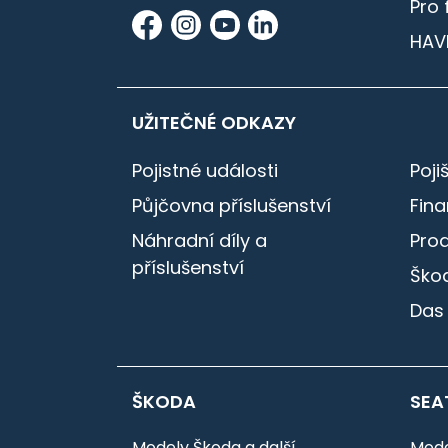
Pro 
HAV
UŽITEČNÉ ODKAZY
Pojistné události
Poji
Půjčovna příslušenství
Fin
Náhradní díly a
Pro
příslušenství
Škod
Das
ŠKODA
SEA
Modely Škoda a další
Mode