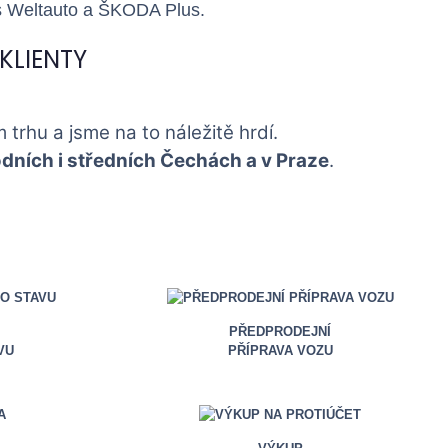
s Weltauto a
ŠKODA Plus
.
KLIENTY
 trhu a jsme na to náležitě hrdí.
dních i středních Čechách a v Praze
.
PŘEDPRODEJNÍ
VU
PŘÍPRAVA VOZU