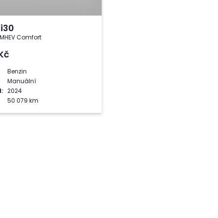
i30
 MHEV Comfort
Kč
Benzin
Manuální
:
2024
50 079 km