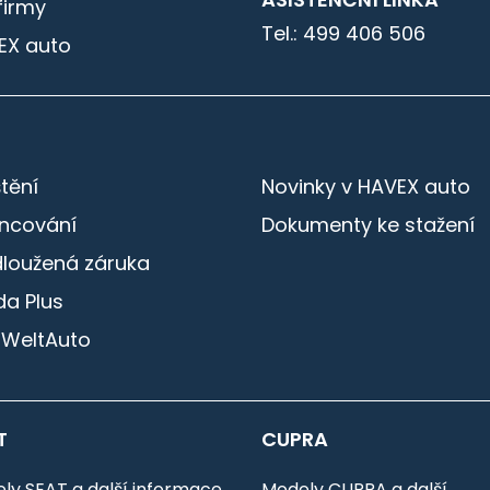
firmy
Tel.: 499 406 506
EX auto
štění
Novinky v HAVEX auto
ancování
Dokumenty ke stažení
dloužená záruka
a Plus
 WeltAuto
T
CUPRA
ly SEAT a další informace
Modely CUPRA a další