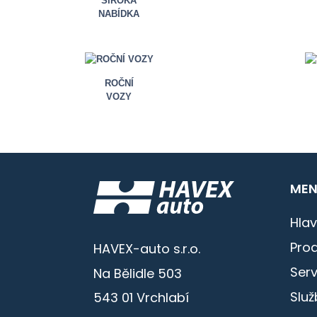
ŠIROKÁ
NABÍDKA
ROČNÍ
VOZY
MEN
Hlav
Prod
HAVEX-auto s.r.o.
Serv
Na Bělidle 503
Služ
543 01 Vrchlabí