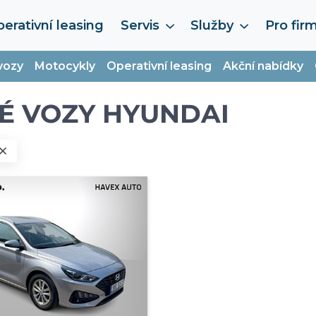
erativní leasing
Servis
Služby
Pro fir
vozy
Motocykly
Operativní leasing
Akční nabídky
É VOZY HYUNDAI