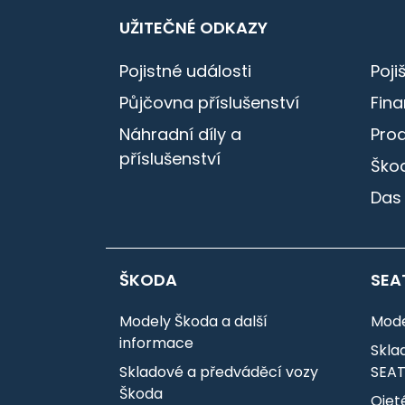
UŽITEČNÉ ODKAZY
Pojistné události
Poji
Půjčovna příslušenství
Fin
Náhradní díly a
Pro
příslušenství
Škod
Das
ŠKODA
SEA
Modely Škoda a další
Mode
informace
Skla
Skladové a předváděcí vozy
SEA
Škoda
Ojet