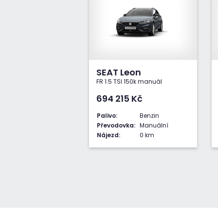
SEAT Leon
FR 1.5 TSI 150k manuál
694 215
Kč
Palivo:
Benzin
Převodovka:
Manuální
Nájezd:
0 km