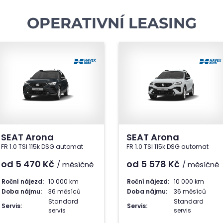
OPERATIVNÍ LEASING
SEAT Arona
SEAT Arona
FR 1.0 TSI 115k DSG automat
FR 1.0 TSI 115k DSG automat
od 5 470
Kč
od 5 578
Kč
/ měsíčně
/ měsíčně
Roční nájezd:
10 000 km
Roční nájezd:
10 000 km
Doba nájmu:
36 měsíců
Doba nájmu:
36 měsíců
Standard
Standard
Servis:
Servis:
servis
servis