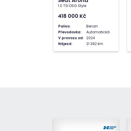
Seat Arona
1.0 TSI DSG Style
418 000
Kč
Palivo:
Benzin
Převodovka:
Automatická
V provozu od:
2024
Nájezd:
21 392 km