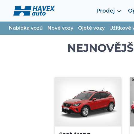
Prodej
Op
Nabídka vozů
Nové vozy
Ojeté vozy
Užitkové 
NEJNOVĚJŠ