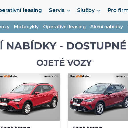
erativní leasing
Servis
Služby
Pro fir
vozy
Motocykly
Operativní leasing
Akční nabídky
Í NABÍDKY - DOSTUPNÉ
OJETÉ VOZY