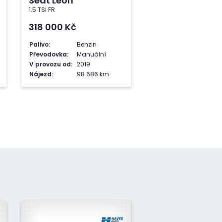
Seat Leon
1.5 TSI FR
318 000
Kč
Palivo:
Benzin
Převodovka:
Manuální
V provozu od:
2019
Nájezd:
98 686 km