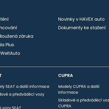
štění
Novinky v HAVEX auto
ancování
Dokumenty ke stažení
dloužená záruka
a Plus
 WeltAuto
T
CUPRA
ly SEAT a další informace
Modely CUPRA a další
informace
dové a předváděcí vozy
T
Skladové a předváděcí vo
CUPRA
é vozy SEAT