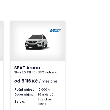
SEAT Arona
Style 1.0 TSI 115k DSG automat
od 5 116
Kč
/ měsíčně
Roční nájezd:
10 000 km
Doba nájmu:
36 měsíců
Standard
Servis:
servis