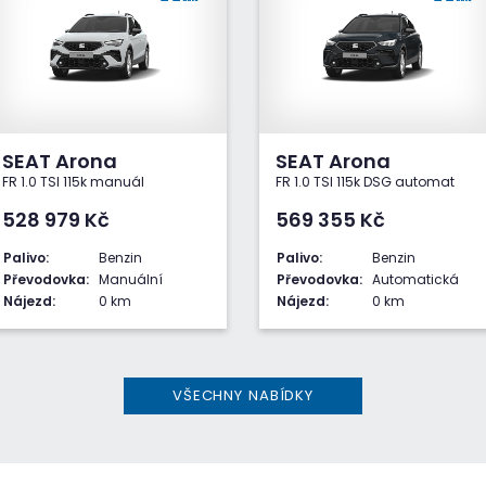
SEAT Arona
SEAT Arona
FR 1.0 TSI 115k manuál
FR 1.0 TSI 115k DSG automat
528 979
Kč
569 355
Kč
Palivo:
Benzin
Palivo:
Benzin
Převodovka:
Manuální
Převodovka:
Automatická
Nájezd:
0 km
Nájezd:
0 km
VŠECHNY NABÍDKY