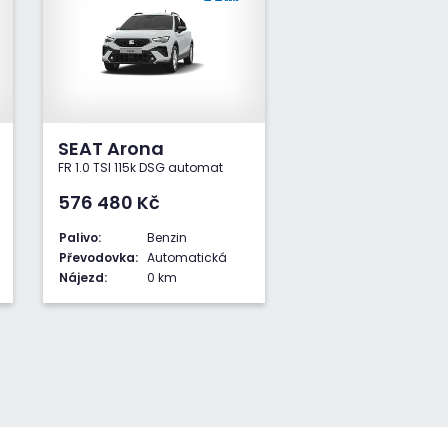
SEAT Arona
FR 1.0 TSI 115k DSG automat
576 480
Kč
Palivo:
Benzin
Převodovka:
Automatická
Nájezd:
0 km