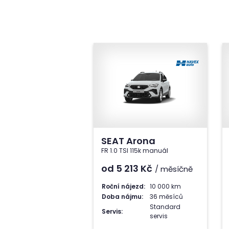
SEAT Arona
FR 1.0 TSI 115k manuál
od 5 213
Kč
/ měsíčně
Roční nájezd:
10 000 km
Doba nájmu:
36 měsíců
Standard
Servis:
servis