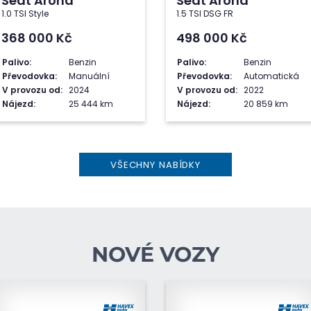
Seat Arona
Seat Arona
1.0 TSI Style
1.5 TSI DSG FR
368 000
Kč
498 000
Kč
Palivo:
Benzin
Palivo:
Benzin
Převodovka:
Manuální
Převodovka:
Automatická
V provozu od:
2024
V provozu od:
2022
Nájezd:
25 444 km
Nájezd:
20 859 km
VŠECHNY NABÍDKY
NOVÉ VOZY