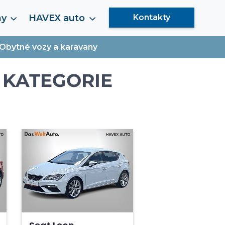
my
HAVEX auto
Kontakty
Obytné vozy a karavany
 KATEGORIE