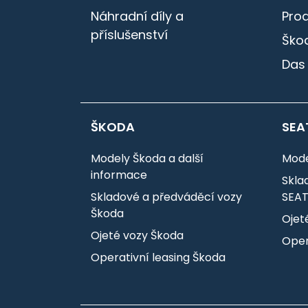
Náhradní díly a
Pro
příslušenství
Škod
Das
ŠKODA
SEA
Modely Škoda a další
Mode
informace
Skla
Skladové a předváděcí vozy
SEA
Škoda
Ojet
Ojeté vozy Škoda
Oper
Operativní leasing Škoda