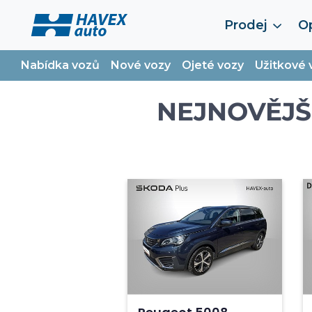
Prodej
Op
Nabídka vozů
Nové vozy
Ojeté vozy
Užitkové 
NEJNOVĚJŠ