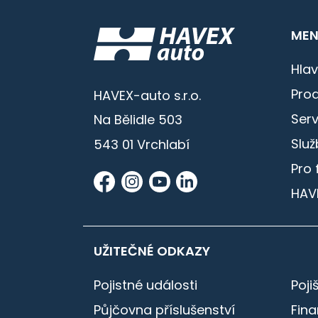
MEN
Hlav
Prod
HAVEX-auto s.r.o.
Serv
Na Bělidle 503
Služ
543 01 Vrchlabí
Pro 
HAV
UŽITEČNÉ ODKAZY
Pojistné události
Poji
Půjčovna příslušenství
Fin