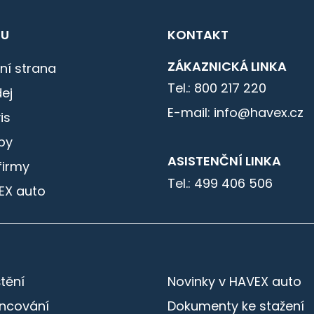
U
KONTAKT
ZÁKAZNICKÁ LINKA
ní strana
Tel.: 800 217 220
ej
E-mail: info@havex.cz
is
by
ASISTENČNÍ LINKA
firmy
Tel.: 499 406 506
EX auto
štění
Novinky v HAVEX auto
ancování
Dokumenty ke stažení