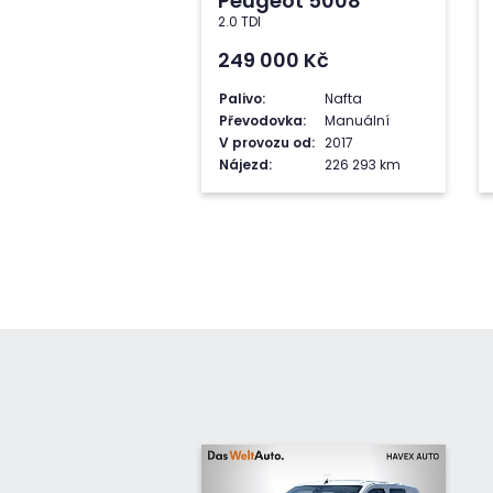
Peugeot 5008
2.0 TDI
249 000
Kč
Palivo:
Nafta
Převodovka:
Manuální
V provozu od:
2017
Nájezd:
226 293 km