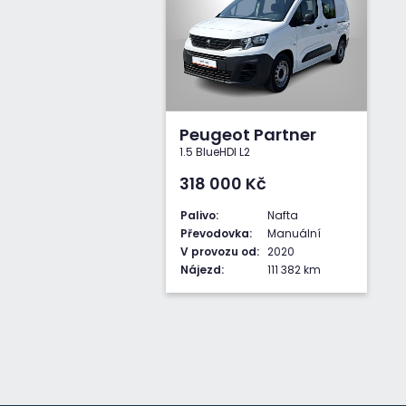
Peugeot Partner
1.5 BlueHDI L2
318 000
Kč
Palivo:
Nafta
Převodovka:
Manuální
V provozu od:
2020
Nájezd:
111 382 km