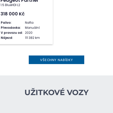
Peugeot Partner
1.5 BlueHDI L2
318 000
Kč
Palivo:
Nafta
Převodovka:
Manuální
V provozu od:
2020
Nájezd:
111 382 km
VŠECHNY NABÍDKY
UŽITKOVÉ VOZY