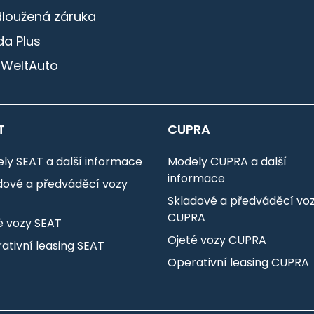
dloužená záruka
a Plus
 WeltAuto
T
CUPRA
ly SEAT a další informace
Modely CUPRA a další
informace
dové a předváděcí vozy
T
Skladové a předváděcí vo
CUPRA
é vozy SEAT
Ojeté vozy CUPRA
ativní leasing SEAT
Operativní leasing CUPRA