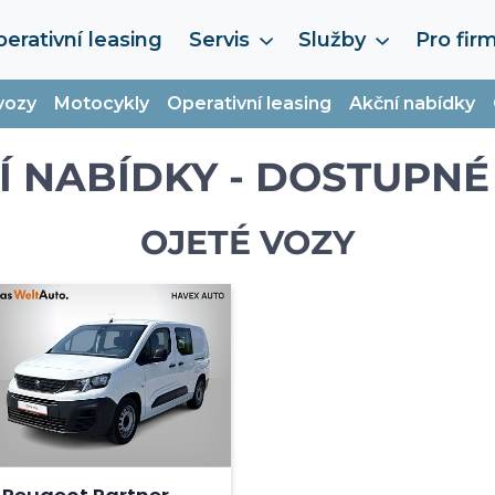
erativní leasing
Servis
Služby
Pro fir
vozy
Motocykly
Operativní leasing
Akční nabídky
Í NABÍDKY - DOSTUPNÉ
OJETÉ VOZY