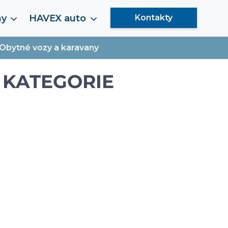
my
HAVEX auto
Kontakty
Obytné vozy a karavany
 KATEGORIE