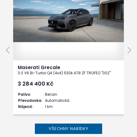
Maserati Grecale
3.0 V6 Bi-Turbo Q4 (4x4) 530k AT8 ZF TROFEO "002"
3 284 400
Kč
Palivo:
Benzin
Převodovka:
Automatická
Nájezd:
1 km
VŠECHNY NABÍDKY