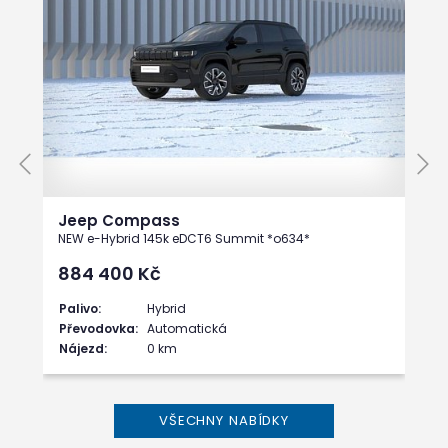
Jeep Compass
NEW e-Hybrid 145k eDCT6 Summit *o634*
884 400
Kč
Palivo:
Hybrid
Převodovka:
Automatická
Nájezd:
0 km
VŠECHNY NABÍDKY