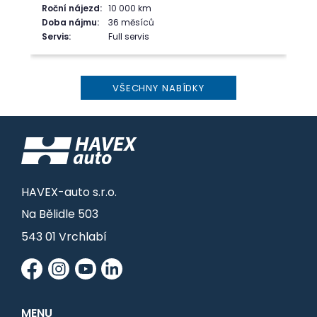
Roční nájezd:
10 000 km
Doba nájmu:
36 měsíců
Servis:
Full servis
VŠECHNY NABÍDKY
HAVEX-auto s.r.o.
Na Bělidle 503
543 01 Vrchlabí
MENU