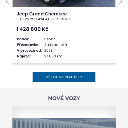
Jeep Grand Cherokee
L 3,6 V6 291k 4x4 AT8 ZF SUMMIT
1 428 800
Kč
Palivo:
Benzin
Převodovka:
Automatická
V provozu od:
2023
Nájezd:
37 800 km
VŠECHNY NABÍDKY
NOVÉ VOZY