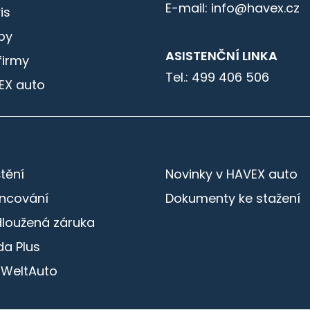
E-mail: info@havex.cz
is
by
ASISTENČNÍ LINKA
firmy
Tel.: 499 406 506
EX auto
štění
Novinky v HAVEX auto
ancování
Dokumenty ke stažení
dloužená záruka
a Plus
 WeltAuto