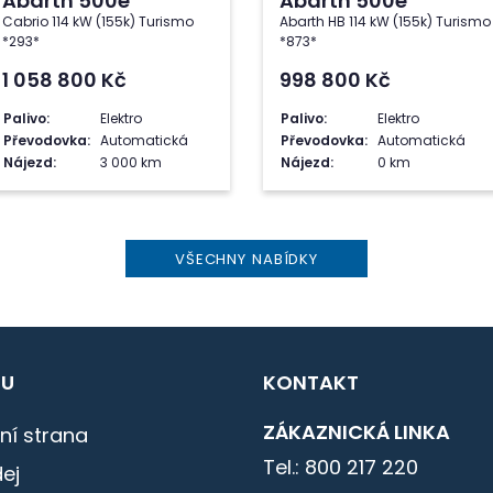
Abarth 500e
Abarth 500e
Cabrio 114 kW (155k) Turismo
Abarth HB 114 kW (155k) Turismo
*293*
*873*
1 058 800
Kč
998 800
Kč
Palivo:
Elektro
Palivo:
Elektro
Převodovka:
Automatická
Převodovka:
Automatická
Nájezd:
3 000 km
Nájezd:
0 km
VŠECHNY NABÍDKY
U
KONTAKT
ZÁKAZNICKÁ LINKA
ní strana
Tel.: 800 217 220
ej