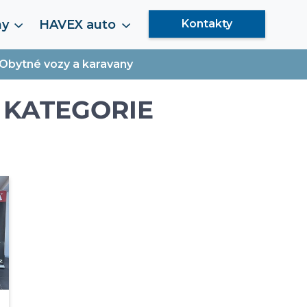
my
HAVEX auto
Kontakty
Obytné vozy a karavany
 KATEGORIE