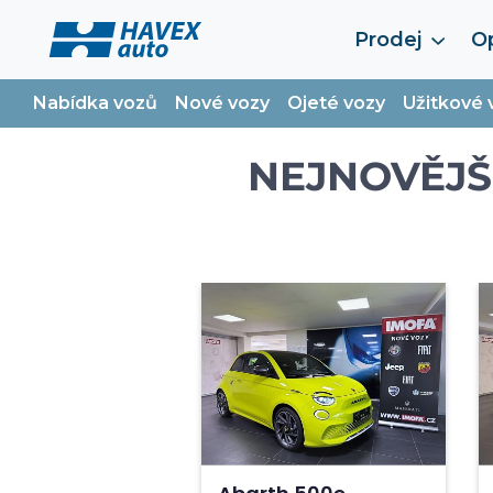
Prodej
Op
Nabídka vozů
Nové vozy
Ojeté vozy
Užitkové 
NEJNOVĚJŠ