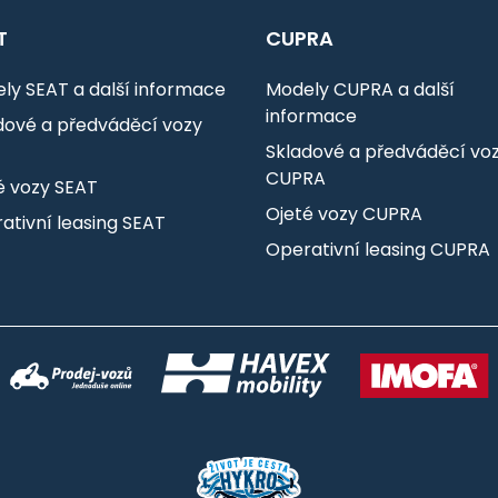
T
CUPRA
ly SEAT a další informace
Modely CUPRA a další
informace
dové a předváděcí vozy
T
Skladové a předváděcí vo
CUPRA
é vozy SEAT
Ojeté vozy CUPRA
ativní leasing SEAT
Operativní leasing CUPRA