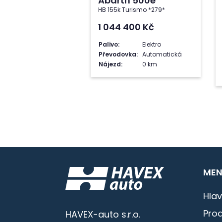
Abarth 500e
HB 155k Turismo *279*
1 044 400
Kč
Palivo:
Elektro
Převodovka:
Automatická
Nájezd:
0 km
MEN
Hlav
Prod
HAVEX-auto s.r.o.