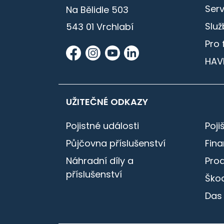
Serv
Na Bělidle 503
Služ
543 01 Vrchlabí
Pro 
HAV
UŽITEČNÉ ODKAZY
Pojistné události
Poji
Půjčovna příslušenství
Fin
Náhradní díly a
Pro
příslušenství
Škod
Das