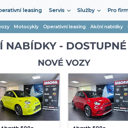
erativní leasing
Servis
Služby
Pro fir
vozy
Motocykly
Operativní leasing
Akční nabídky
Í NABÍDKY - DOSTUPNÉ
NOVÉ VOZY