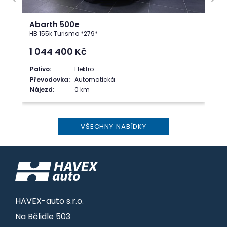
Abarth 500e
HB 155k Turismo *279*
1 044 400
Kč
Palivo:
Elektro
Převodovka:
Automatická
Nájezd:
0 km
VŠECHNY NABÍDKY
HAVEX-auto s.r.o.
Na Bělidle 503