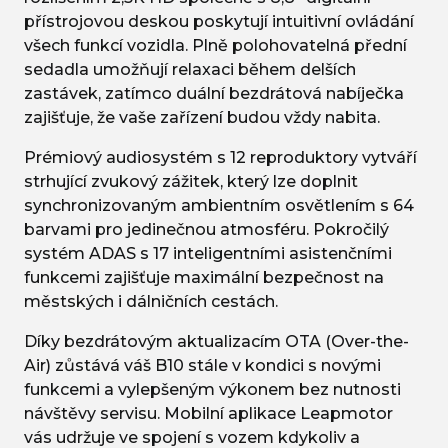
přístrojovou deskou poskytují intuitivní ovládání
všech funkcí vozidla. Plně polohovatelná přední
sedadla umožňují relaxaci během delších
zastávek, zatímco duální bezdrátová nabíječka
zajišťuje, že vaše zařízení budou vždy nabita.
Prémiový audiosystém s 12 reproduktory vytváří
strhující zvukový zážitek, který lze doplnit
synchronizovaným ambientním osvětlením s 64
barvami pro jedinečnou atmosféru. Pokročilý
systém ADAS s 17 inteligentními asistenčními
funkcemi zajišťuje maximální bezpečnost na
městských i dálničních cestách.
Díky bezdrátovým aktualizacím OTA (Over-the-
Air) zůstává váš B10 stále v kondici s novými
funkcemi a vylepšeným výkonem bez nutnosti
návštěvy servisu. Mobilní aplikace Leapmotor
vás udržuje ve spojení s vozem kdykoliv a