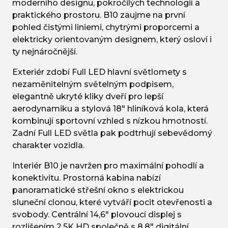
moderního designu, pokročilých technologií a
praktického prostoru. B10 zaujme na první
pohled čistými liniemi, chytrými proporcemi a
elektricky orientovaným designem, který osloví i
ty nejnáročnější.
Exteriér zdobí Full LED hlavní světlomety s
nezaměnitelným světelným podpisem,
elegantně ukryté kliky dveří pro lepší
aerodynamiku a stylová 18" hliníková kola, která
kombinují sportovní vzhled s nízkou hmotností.
Zadní Full LED světla pak podtrhují sebevědomý
charakter vozidla.
Interiér B10 je navržen pro maximální pohodlí a
konektivitu. Prostorná kabina nabízí
panoramatické střešní okno s elektrickou
sluneční clonou, které vytváří pocit otevřenosti a
svobody. Centrální 14,6" plovoucí displej s
rozlišením 2,5K HD společně s 8,8" digitální