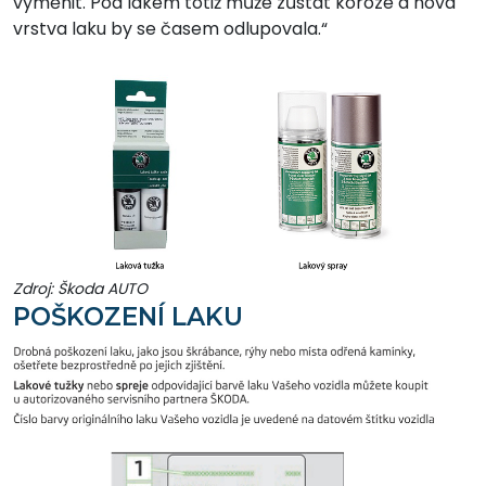
vyměnit. Pod lakem totiž může zůstat koroze a nová
vrstva laku by se časem odlupovala.“
Zdroj: Škoda AUTO
POŠKOZENÍ LAKU