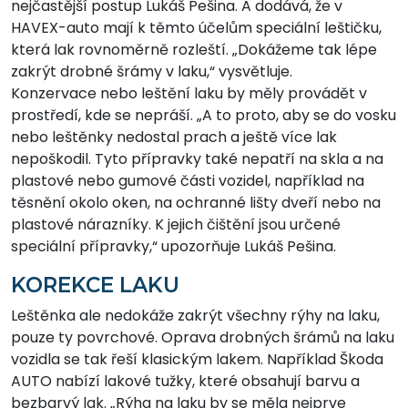
nejčastější postup Lukáš Pešina. A dodává, že v
HAVEX-auto mají k těmto účelům speciální leštičku,
která lak rovnoměrně rozleští. „Dokážeme tak lépe
zakrýt drobné šrámy v laku,“ vysvětluje.
Konzervace nebo leštění laku by měly provádět v
prostředí, kde se nepráší. „A to proto, aby se do vosku
nebo leštěnky nedostal prach a ještě více lak
nepoškodil. Tyto přípravky také nepatří na skla a na
plastové nebo gumové části vozidel, například na
těsnění okolo oken, na ochranné lišty dveří nebo na
plastové nárazníky. K jejich čištění jsou určené
speciální přípravky,“ upozorňuje Lukáš Pešina.
KOREKCE LAKU
Leštěnka ale nedokáže zakrýt všechny rýhy na laku,
pouze ty povrchové. Oprava drobných šrámů na laku
vozidla se tak řeší klasickým lakem. Například Škoda
AUTO nabízí lakové tužky, které obsahují barvu a
bezbarvý lak. „Rýha na laku by se měla nejprve