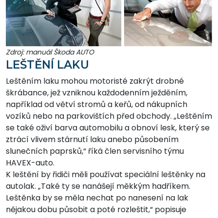
Zdroj: manuál Škoda AUTO
LEŠTĚNÍ LAKU
Leštěním laku mohou motoristé zakrýt drobné
škrábance, jež vzniknou každodenním ježděním,
například od větví stromů a keřů, od nákupních
vozíků nebo na parkovištích před obchody. „Leštěním
se také oživí barva automobilu a obnoví lesk, který se
ztrácí vlivem stárnutí laku anebo působením
slunečních paprsků,“ říká člen servisního týmu
HAVEX-auto.
K leštění by řidiči měli používat speciální leštěnky na
autolak. „Také ty se nanášejí měkkým hadříkem.
Leštěnka by se měla nechat po nanesení na lak
nějakou dobu působit a poté rozleštit,“ popisuje