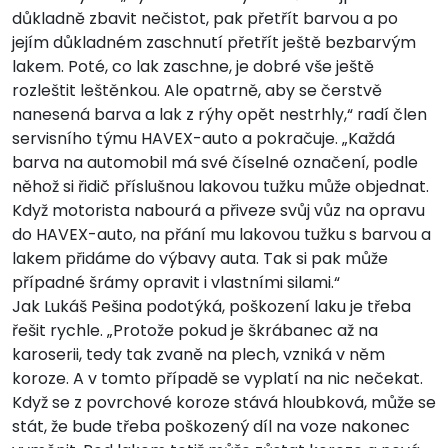
důkladně zbavit nečistot, pak přetřít barvou a po
jejím důkladném zaschnutí přetřít ještě bezbarvým
lakem. Poté, co lak zaschne, je dobré vše ještě
rozleštit leštěnkou. Ale opatrně, aby se čerstvě
nanesená barva a lak z rýhy opět nestrhly,“ radí člen
servisního týmu HAVEX-auto a pokračuje. „Každá
barva na automobil má své číselné označení, podle
něhož si řidič příslušnou lakovou tužku může objednat.
Když motorista nabourá a přiveze svůj vůz na opravu
do HAVEX-auto, na přání mu lakovou tužku s barvou a
lakem přidáme do výbavy auta. Tak si pak může
případné šrámy opravit i vlastními silami.“
Jak Lukáš Pešina podotýká, poškození laku je třeba
řešit rychle. „Protože pokud je škrábanec až na
karoserii, tedy tak zvaně na plech, vzniká v něm
koroze. A v tomto případě se vyplatí na nic nečekat.
Když se z povrchové koroze stává hloubková, může se
stát, že bude třeba poškozený díl na voze nakonec