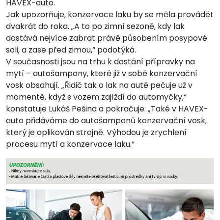
HAVEX-auto.
Jak upozorňuje, konzervace laku by se měla provádět
dvakrát do roka. „A to po zimní sezoně, kdy lak
dostává nejvíce zabrat právě působením posypové
soli, a zase před zimou,“ podotýká.
V současnosti jsou na trhu k dostání přípravky na
mytí – autošampony, které již v sobě konzervační
vosk obsahují. „Řidič tak o lak na autě pečuje už v
momentě, když s vozem zajíždí do automyčky,“
konstatuje Lukáš Pešina a pokračuje: „Také v HAVEX-
auto přidáváme do autošamponů konzervační vosk,
který je aplikován strojně. Výhodou je zrychlení
procesu mytí a konzervace laku.“