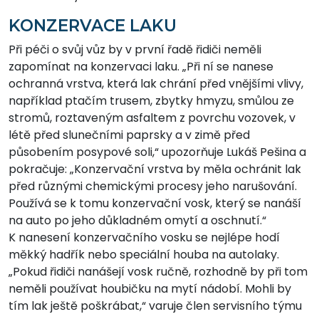
KONZERVACE LAKU
Při péči o svůj vůz by v první řadě řidiči neměli
zapomínat na konzervaci laku. „Při ní se nanese
ochranná vrstva, která lak chrání před vnějšími vlivy,
například ptačím trusem, zbytky hmyzu, smůlou ze
stromů, roztaveným asfaltem z povrchu vozovek, v
létě před slunečními paprsky a v zimě před
působením posypové soli,“ upozorňuje Lukáš Pešina a
pokračuje: „Konzervační vrstva by měla ochránit lak
před různými chemickými procesy jeho narušování.
Používá se k tomu konzervační vosk, který se nanáší
na auto po jeho důkladném omytí a oschnutí.“
K nanesení konzervačního vosku se nejlépe hodí
měkký hadřík nebo speciální houba na autolaky.
„Pokud řidiči nanášejí vosk ručně, rozhodně by při tom
neměli používat houbičku na mytí nádobí. Mohli by
tím lak ještě poškrábat,“ varuje člen servisního týmu