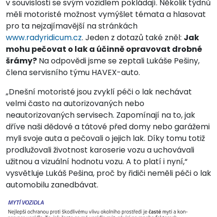
v souvislosti se svým vozidlem pokládají. Několik týdnů
měli motoristé možnost vymýšlet témata a hlasovat
pro ta nejzajímavější na stránkách
www.radyridicum.cz
. Jeden z dotazů také zněl:
Jak
mohu pečovat o lak a účinně opravovat drobné
šrámy?
Na odpovědi jsme se zeptali Lukáše Pešiny,
člena servisního týmu HAVEX-auto.
„Dnešní motoristé jsou zvyklí péči o lak nechávat
velmi často na autorizovaných nebo
neautorizovaných servisech. Zapomínají na to, jak
dříve naši dědové a tátové před domy nebo garážemi
myli svoje auta a pečovali o jejich lak. Díky tomu totiž
prodlužovali životnost karoserie vozu a uchovávali
užitnou a vizuální hodnotu vozu. A to platí i nyní,“
vysvětluje Lukáš Pešina, proč by řidiči neměli péči o lak
automobilu zanedbávat.