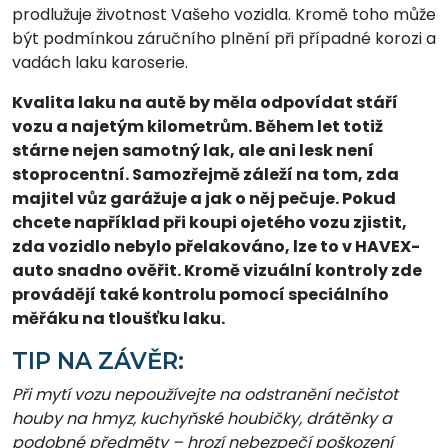
prodlužuje životnost Vašeho vozidla. Kromě toho může
být podmínkou záručního plnění při případné korozi a
vadách laku karoserie.
Kvalita laku na autě by měla odpovídat stáří
vozu a najetým kilometrům. Během let totiž
stárne nejen samotný lak, ale ani lesk není
stoprocentní. Samozřejmě záleží na tom, zda
majitel vůz garážuje a jak o něj pečuje. Pokud
chcete například při koupi ojetého vozu zjistit,
zda vozidlo nebylo přelakováno, lze to v HAVEX-
auto snadno ověřit. Kromě vizuální kontroly zde
provádějí také kontrolu pomocí speciálního
měřáku na tloušťku laku.
TIP NA ZÁVĚR:
Při mytí vozu nepoužívejte na odstranění nečistot
houby na hmyz, kuchyňské houbičky, drátěnky a
podobné předměty – hrozí nebezpečí poškození