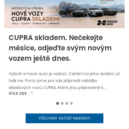
CUPRA skladem. Nečekejte
měsíce, odjeďte svým novým
vozem ještě dnes.
Vybrat si nové auto je radost. Čekání na jeho dodání už
tolik ne. Proto jsme pro vás připravili nabídku
skladových vozů CUPRA, které jsou připravené k
VÍCE ZDE
okamžitému odběru.V nabídce najdete oblíbené
modely: CUPRA Leon Sportstourer CUPRA Formentor
CUPRA Ateca CUPRA TerramarVybrané skladové vozy
nyní navíc pořídíte se zvýhodněním až 315 000 Kč
VŠECHNY AKČNÍ NABÍDKY
včetně DPH.Proč zvolit vůz skladem? okamžitý odběr
bez dlouhého čekání, atraktivní cenové zvýhodnění,