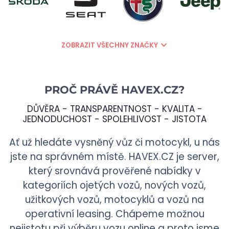
ZOBRAZIT VŠECHNY ZNAČKY
PROČ PRÁVĚ
HAVEX.CZ
?
DŮVĚRA - TRANSPARENTNOST - KVALITA -
JEDNODUCHOST - SPOLEHLIVOST - JISTOTA
Ať už hledáte vysněný vůz či motocykl, u nás
jste na správném místě.
HAVEX.CZ
je server,
který srovnává prověřené nabídky v
kategoriích ojetých vozů, nových vozů,
užitkových vozů, motocyklů a vozů na
operativní leasing. Chápeme možnou
nejistotu při výběru vozu online a proto jsme