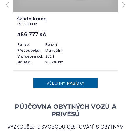
Škoda Karoq
1.5 TSI Fresh
486 777
Kč
Palivo:
Benzin
Převodovka:
Manuální
V provozu od:
2024
Nájezd:
36 536 km
VŠECHNY NABÍDKY
PŮJČOVNA OBYTNÝCH VOZŮ A
PŘÍVĚSŮ
VYZKOUŠEJTE SVOBODU CESTOVÁNÍ S OBYTNÝM