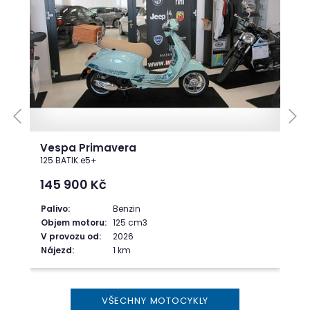
Vespa Primavera
125 BATIK e5+
145 900
Kč
Palivo:
Benzin
Objem motoru:
125 cm3
V provozu od:
2026
Nájezd:
1 km
VŠECHNY MOTOCYKLY