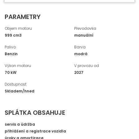
PARAMETRY
Objem motoru
Převodovka
999 cm3
manuální
Palivo
Barva
Benzin
modrá
Výkon motoru
V provozu od
70 kW
2027
Dostupnost
Skladem/hned
SPLÁTKA OBSAHUJE
servis a údržba
přihlášení a registrace vozidla
úroky a amortizace