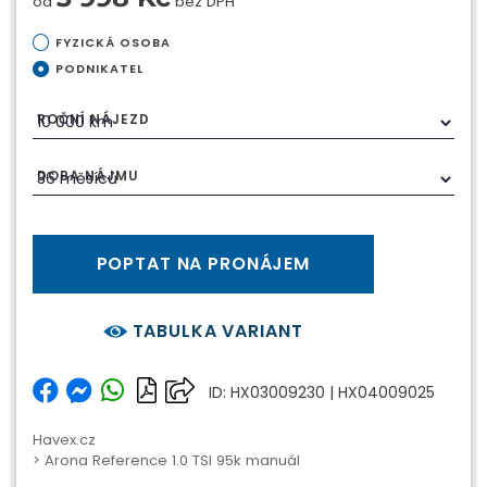
od
bez DPH
FYZICKÁ OSOBA
PODNIKATEL
ROČNÍ NÁJEZD
DOBA NÁJMU
POPTAT NA PRONÁJEM
TABULKA VARIANT
ID: HX03009230 | HX04009025
Havex.cz
> Arona Reference 1.0 TSI 95k manuál