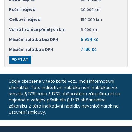
Roční nájezd
30 000 km
Celkový nájezd
150 000 km
Volná hranice přejetých km
5 000 km
Měsíční splátka bez DPH
5 934 Kč
Měsíční splátka s DPH
7 180 Kč
POPTAT
Údaje obsažené v této kartě vozu mají informativní
charakter. Tato indikativní nabídka není nabídkou ve
smyslu § 1731 nebo § 1732 občanského zákoníku, ani se
nejedná o veřejný příslib dle § 1733 občanského
zákoníku. Z této indikativní nabídky nevzniká nárok na
uzavření smlouvy.