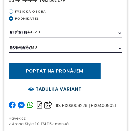
od
bez DPH
FYZICKÁ OSOBA
PODNIKATEL
ROČNÍ NÁJEZD
DOBA NÁJMU
POPTAT NA PRONÁJEM
TABULKA VARIANT
ID: HX03009226 | HX04009021
Havex.cz
> Arona Style 1.0 TSI 115k manuál