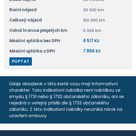
Roční nájezd
30 000 km
Celkový nájezd
150 000 km
Volná hranice přejetých km
5 000 km
Měsíční splátka bez DPH
6 517 Kč
Měsíční splátka s DPH
7 886 Kč
POPTAT
Údaje obsažené v této kartě vozu mají informativní
charakter. Tato indikativní nabídka není nabídkou ve
smyslu § 1731 nebo § 1732 občanského zákoníku, ani se
nejedná o veřejný příslib dle § 1733 občanského
zákoníku. Z této indikativní nabídky nevzniká nárok na
uzavření smlouvy.