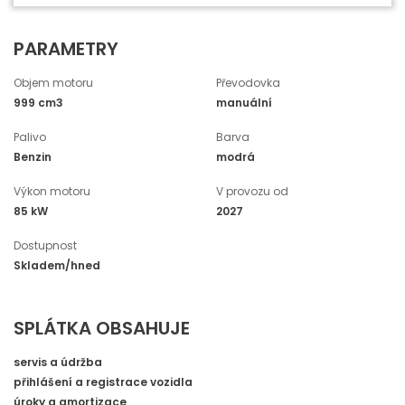
PARAMETRY
Objem motoru
Převodovka
999 cm3
manuální
Palivo
Barva
Benzin
modrá
Výkon motoru
V provozu od
85 kW
2027
Dostupnost
Skladem/hned
SPLÁTKA OBSAHUJE
servis a údržba
přihlášení a registrace vozidla
úroky a amortizace