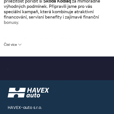
příležitost pořídit si
Škoda Kodiaq
za mimořádně
výhodných podmínek. Připravili jsme pro vás
speciální kampaň, která kombinuje atraktivní
financování, servisní benefity i zajímavé finanční
bonusy.
Bonus na financování i okamžitá úspora
Číst více
V rámci akce můžete využít
CCS bonus ve výši 5 000
Kč
. Navíc při financování získáte
cashback 20 000 Kč
vč. DPH
, díky kterému výrazně snížíte pořizovací
cenu vozu.
.
Výhodné financování s benefity od VWFS
Financování prostřednictvím Volkswagen Financial
Services přináší i další praktické výhody, které ocení
každý řidič:
HAVEX-auto s.r.o.
3 servisní prohlídky zdarma