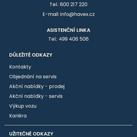
3 servisní prohlídky zdarma
Tel.: 800 217 220
Přezutí zdarma
E-mail: info@havex.cz
Záruka 5 let / 100 000 km
Vybrané vozy ihned k odběru
ASISTENČNÍ LINKA
Tel.: 499 406 506
Nečekejte – nabídka je časově omezená a vztahuje
se pouze na vybrané skladové vozy.
DŮLEŽITÉ ODKAZY
Kontakty
SKLADOVKY ZDE
Objednání na servis
Zaujala vás naše akční nabídka?
Akční nabídky - prodej
Kontaktujte nás na bezplatnou linku 800 217 220
Akční nabídky - servis
nebo napište na email info@havex.cz. Rádi vám
Výkup vozu
zodpovíme veškeré dotazy a pomůžeme s výběrem
toho správného vozu pro vás!
Kariéra
UŽITEČNÉ ODKAZY