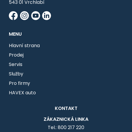
Neváhejte a využijte této nabídky a vydejte se
543 01 Vrchlabí
na cestu udržitelné mobility se Škodou Enyaq a
objevte všechny výhody, které tento výjimečný
elektromobil nabízí.
MENU
Kontaktujte nás na bezplatné lince 800 217
Hlavní strana
220 nebo na emailu info@havex.cz.
Prodej
Servis
Služby
Pro firmy
HAVEX auto
KONTAKT
ZÁKAZNICKÁ LINKA
Tel.: 800 217 220