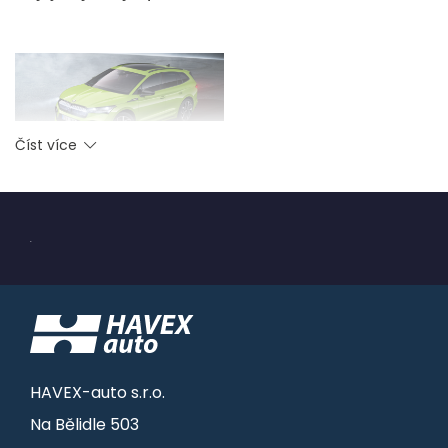
Číst více
Proč si vůz Škoda Enyaq pořídit?
.
Ekologický provoz, který přispívá k ochraně
životního prostředí.
Nižší provozní náklady díky levnější energii
a menší údržbě.
Tichý chod, který zvyšuje komfort jízdy
Podporu ve formě dotací, což usnadňuje
jeho pořízení
HAVEX-auto s.r.o.
Na Bělidle 503