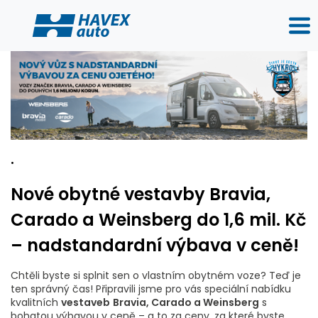
.
Nové obytné vestavby Bravia,
Carado a Weinsberg do 1,6 mil. Kč
– nadstandardní výbava v ceně!
Chtěli byste si splnit sen o vlastním obytném voze? Teď je
ten správný čas! Připravili jsme pro vás speciální nabídku
kvalitních
vestaveb
Bravia, Carado a Weinsberg
s
bohatou výbavou v ceně – a to za ceny, za které byste