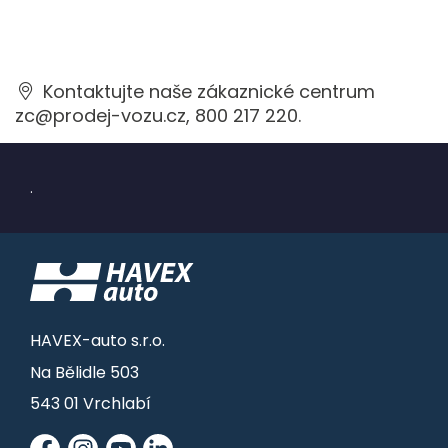
Kontaktujte naše zákaznické centrum
zc@prodej-vozu.cz
,
800 217 220
.
.
HAVEX-auto s.r.o.
Na Bělidle 503
543 01 Vrchlabí