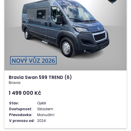
Bravia Swan 599 TREND (6)
Bravia
1 499 000
Kč
Stav:
Ojeté
Dostupnost:
Skladem
Převodovka:
Manuální
V provozu od:
2024