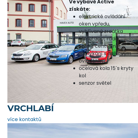
Ve výbavě Active
získáte:
elektrické ovládání
oken vpředu,
vyhřívaná zrcátka
klimatizaci, rádio
Swing, centrální
zamykání s dálkovým
ovládáním
ocelová kola 15´s kryty
kol
senzor světel
VRCHLABÍ
více kontaktů