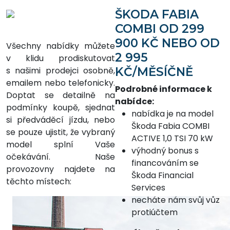
ŠKODA FABIA
COMBI OD 299
900 KČ NEBO OD
Všechny nabídky můžete
2 995
v klidu prodiskutovat
s našimi prodejci osobně,
KČ/MĚSÍČNĚ
emailem nebo telefonicky.
Podrobné informace k
Doptat se detailně na
nabídce:
podmínky koupě, sjednat
nabídka je na model
si předváděcí jízdu, nebo
Škoda Fabia COMBI
se pouze ujistit, že vybraný
ACTIVE 1,0 TSI 70 kW
model splní Vaše
výhodný bonus s
očekávání. Naše
financováním se
provozovny najdete na
Škoda Financial
těchto místech:
Services
necháte nám svůj vůz
protiúčtem