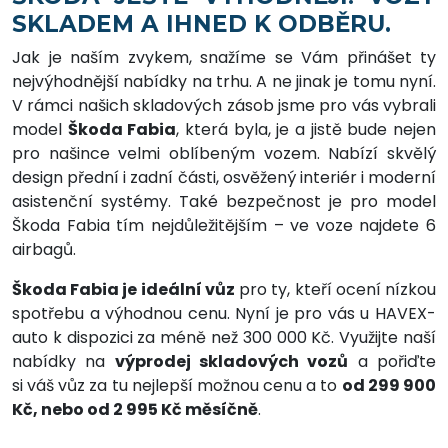
SKLADEM A IHNED K ODBĚRU.
Jak je naším zvykem, snažíme se Vám přinášet ty
nejvýhodnější nabídky na trhu. A ne jinak je tomu nyní.
V rámci našich skladových zásob jsme pro vás vybrali
model
Škoda Fabia
, která byla, je a jistě bude nejen
pro našince velmi oblíbeným vozem. Nabízí skvělý
design přední i zadní části, osvěžený interiér i moderní
asistenční systémy. Také bezpečnost je pro model
Škoda Fabia tím nejdůležitějším – ve voze najdete 6
airbagů.
Škoda Fabia je ideální vůz
pro ty, kteří ocení nízkou
spotřebu a výhodnou cenu. Nyní je pro vás u HAVEX-
auto k dispozici za méně než 300 000 Kč. Využijte naší
nabídky na
výprodej skladových vozů
a pořiďte
si váš vůz za tu nejlepší možnou cenu a to
od 299 900
Kč, nebo od 2 995 Kč měsíčně
.