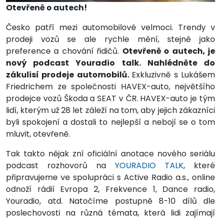
Otevřeně o autech!
Česko patří mezi automobilové velmoci. Trendy v
prodeji vozů se ale rychle mění, stejně jako
preference a chování řidičů.
Otevřeně o autech, je
nový podcast Youradio talk. Nahlédněte do
zákulisí prodeje automobilů.
Exkluzivně s Lukášem
Friedrichem ze společnosti HAVEX-auto, největšího
prodejce vozů Škoda a SEAT v ČR. HAVEX-auto je tým
lidí, kterým už 28 let záleží na tom, aby jejich zákazníci
byli spokojení a dostali to nejlepší a nebojí se o tom
mluvit, otevřeně.
Tak takto nějak zní oficiální anotace nového seriálu
podcast rozhovorů na
YOURADIO TALK
, které
připravujeme ve spolupráci s Active Radio a.s., online
odnoží rádií Evropa 2, Frekvence 1, Dance radio,
Youradio, atd. Natočíme postupně 8-10 dílů dle
poslechovosti na různá témata, která lidi zajímají