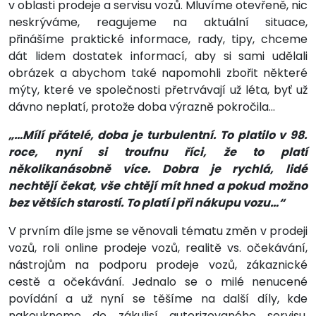
v oblasti prodeje a servisu vozů. Mluvíme otevřeně, nic
neskrýváme, reagujeme na aktuální situace,
přinášíme praktické informace, rady, tipy, chceme
dát lidem dostatek informací, aby si sami udělali
obrázek a abychom také napomohli zbořit některé
mýty, které ve společnosti přetrvávají už léta, byť už
dávno neplatí, protože doba výrazně pokročila…
„…Mílí přátelé, doba je turbulentní. To platilo v 98.
roce, nyní si troufnu říci, že to platí
několikanásobně více. Dobra je rychlá, lidé
nechtějí čekat, vše chtějí mít hned a pokud možno
bez větších starostí. To platí i při nákupu vozu…“
V prvním díle jsme se věnovali tématu změn v prodeji
vozů, roli online prodeje vozů, realitě vs. očekávání,
nástrojům na podporu prodeje vozů, zákaznické
cestě a očekávání. Jednalo se o milé nenucené
povídání a už nyní se těšíme na další díly, kde
nakoukneme do zákulisí autorizovaného servisu,