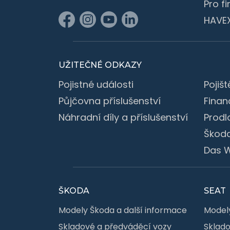
Pro f
HAVE
UŽITEČNÉ ODKAZY
Pojistné události
Pojišt
Půjčovna příslušenství
Finan
Náhradní díly a příslušenství
Prodl
Škoda
Das W
ŠKODA
SEAT
Modely Škoda a další informace
Modely
Skladové a předváděcí vozy
Sklado