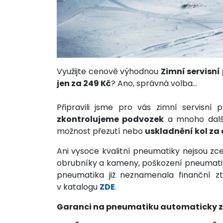
Využijte cenově výhodnou
Zimní servisní
jen za 249 Kč
? Ano, správná volba…
Připravili jsme pro vás zimní servisn
zkontrolujeme podvozek
a mnoho další
možnost přezutí nebo
uskladnění kol za 
Ani vysoce kvalitní pneumatiky nejsou zc
obrubníky a kameny, poškození pneumatiky 
pneumatika již neznamenala finanční 
v katalogu
ZDE
.
Garanci na pneumatiku automaticky zí