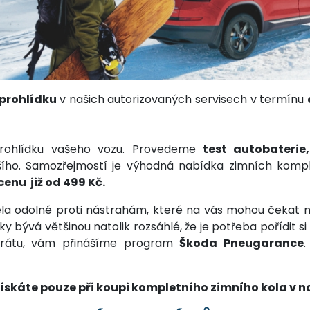
 prohlídku
v našich autorizovaných servisech v termínu
í prohlídku vašeho vozu. Provedeme
test autobaterie
ho. Samozřejmostí je výhodná nabídka zimních komp
cenu již od 499 Kč.
ela odolné proti nástrahám, které na vás mohou čekat na
bývá většinou natolik rozsáhlé, že je potřeba pořídit si
ztrátu, vám přinášíme program
Škoda Pneugarance
.
skáte pouze při koupi kompletního zimního kola v n