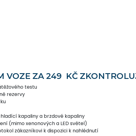
M VOZE ZA 249 KČ ZKONTROL
átěžového testu
tně rezervy
zku
hladící kapaliny a brzdové kapaliny
tlení (mimo xenonových a LED světel)
tokol zákazníkovi k dispozici k nahlédnutí