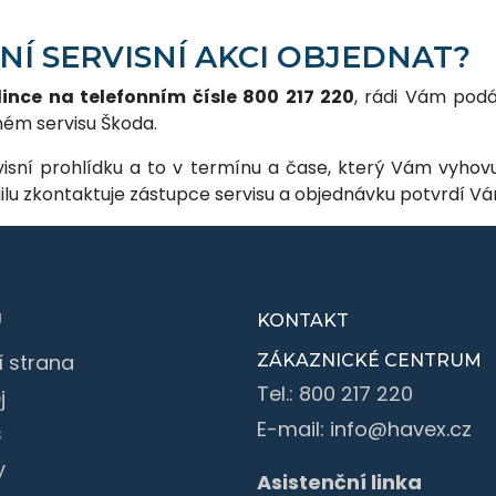
NÍ SERVISNÍ AKCI OBJEDNAT?
ince na telefonním čísle 800 217 220
, rádi Vám pod
ném servisu Škoda.
visní prohlídku a to v termínu a čase, který Vám vyhov
ilu zkontaktuje zástupce servisu a objednávku potvrdí 
U
KONTAKT
í strana
ZÁKAZNICKÉ CENTRUM
Tel.:
800 217 220
j
E-mail:
info@havex.cz
s
y
Asistenční linka