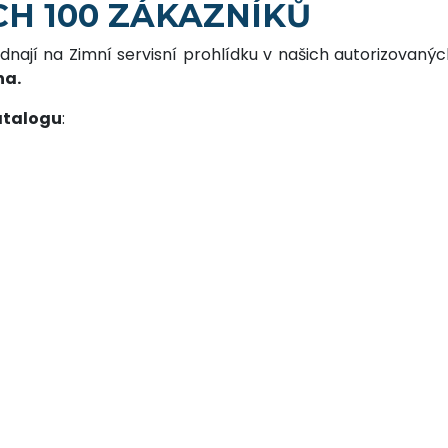
H 100 ZÁKAZNÍKŮ
jednají na Zimní servisní prohlídku v našich autorizovaný
na.
atalogu
: