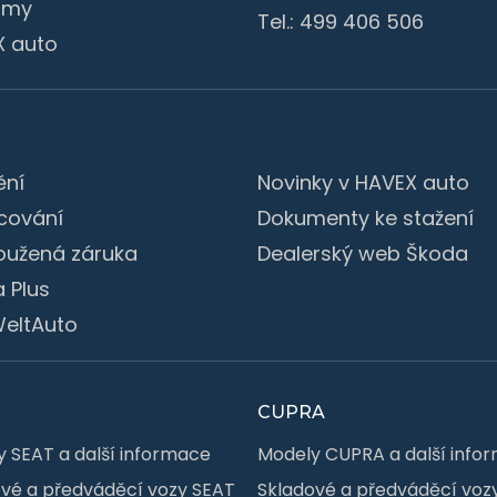
irmy
Tel.:
499 406 506
X auto
ění
Novinky v HAVEX auto
cování
Dokumenty ke stažení
oužená záruka
Dealerský web Škoda
 Plus
eltAuto
CUPRA
 SEAT a další informace
Modely CUPRA a další info
vé a předváděcí vozy SEAT
Skladové a předváděcí voz