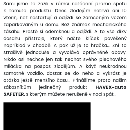
Sami jsme to zažili v rámci natáčení promo spotu
k tomuto produktu. Dnes zlodějům netrvá ani 10
vteřin, než nastartují a odjíždí se zamčeným vozem
zaparkovaným u domu. Bez známek mechanického
zásahu. Prostě si odemknou a odjíždí. A to vše díky
dosahu přístroje, který načte klíček pověšený
například v chodbě. A pak už je to hračka… Zní to
strašlivě jednoduše a vyvolává oprávněné obavy.
Nikdo asi nechce jen tak nechat svého plechového
miláčka na pospas zlodějům. A když neukradnou
samotné vozidlo, dostat se do něho a vykrást je
otázka ještě menšího času… Přinášíme proto našim
zákazníkům jedinečný produkt
HAVEX-auto
SAFETER
, s kterým můžete nerušeně v noci spát…