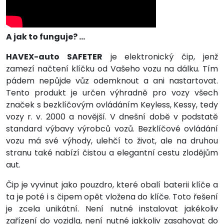
A jak to funguje? …
HAVEX-auto SAFETER
je elektronický čip, jenž
zamezí načtení klíčku od Vašeho vozu na dálku. Tím
pádem nepůjde vůz odemknout a ani nastartovat.
Tento produkt je určen výhradně pro vozy všech
značek s bezklíčovým ovládáním Keyless, Kessy, tedy
vozy r. v. 2000 a novější. V dnešní době v podstatě
standard výbavy výrobců vozů. Bezklíčové ovládání
vozu má své výhody, ulehčí to život, ale na druhou
stranu také nabízí čistou a elegantní cestu zlodějům
aut.
Čip je vyvinut jako pouzdro, které obalí baterii klíče a
ta je poté i s čipem opět vložena do klíče. Toto řešení
je zcela unikátní. Není nutné instalovat jakékoliv
zařízení do vozidla, není nutné jakkoliv zasahovat do