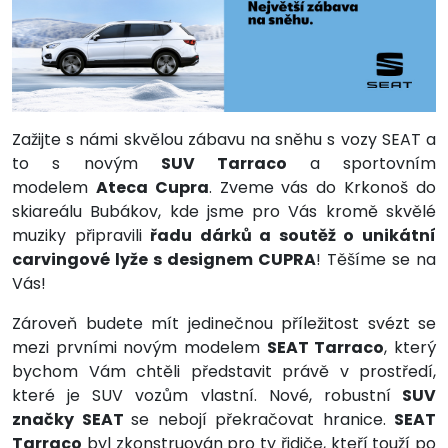
Zažijte s námi skvělou zábavu na sněhu s vozy SEAT a
to s novým
SUV Tarraco
a sportovním
modelem
Ateca Cupra
. Zveme vás do Krkonoš do
skiareálu Bubákov, kde jsme pro Vás kromě skvělé
muziky připravili
řadu dárků a soutěž o unikátní
carvingové lyže s designem CUPRA
! Těšíme se na
Vás!
Zároveň budete mít jedinečnou příležitost svézt se
mezi prvními novým modelem
SEAT Tarraco
, který
bychom Vám chtěli představit právě v prostředí,
které je SUV vozům vlastní. Nové, robustní
SUV
značky SEAT
se nebojí překračovat hranice.
SEAT
Tarraco
byl zkonstruován pro ty řidiče, kteří touží po