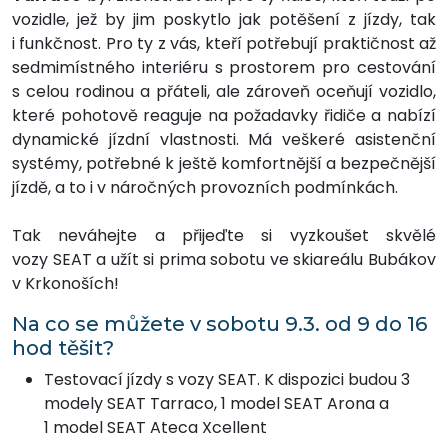
vozidle, jež by jim poskytlo jak potěšení z jízdy, tak
i funkčnost. Pro ty z vás, kteří potřebují praktičnost až
sedmimístného interiéru s prostorem pro cestování
s celou rodinou a přáteli, ale zároveň oceňují vozidlo,
které pohotově reaguje na požadavky řidiče a nabízí
dynamické jízdní vlastnosti. Má veškeré asistenční
systémy, potřebné k ještě komfortnější a bezpečnější
jízdě, a to i v náročných provozních podmínkách.
Tak neváhejte a přijeďte si vyzkoušet skvělé
vozy SEAT a užít si prima sobotu ve skiareálu Bubákov
v Krkonoších!
Na co se můžete v sobotu 9.3. od 9 do 16
hod těšit?
Testovací jízdy s vozy SEAT. K dispozici budou 3
modely SEAT Tarraco, 1 model SEAT Arona a
1 model SEAT Ateca Xcellent