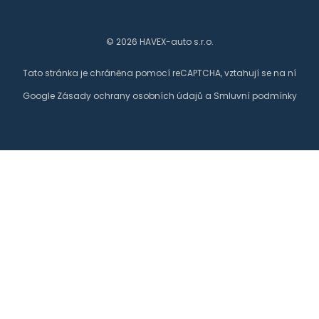
© 2026 HAVEX-auto s.r.o.
Tato stránka je chráněna pomocí reCAPTCHA, vztahují se na ní
Google
Zásady ochrany osobních údajů
a
Smluvní podmínky