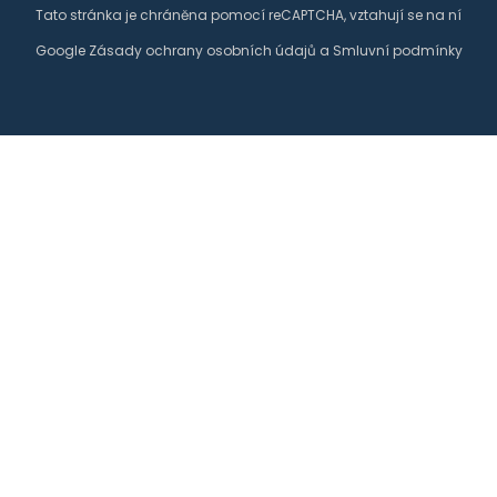
Tato stránka je chráněna pomocí reCAPTCHA, vztahují se na ní
Google
Zásady ochrany osobních údajů
a
Smluvní podmínky