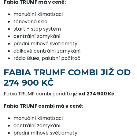
Fabia TRUMF má v ceně:
manuální klimatizaci
tónovaná skla
start – stop systém
centrální zamykání
přední mlhové světlomety
dálkové centrální zamykání
rádio Blues, palubní počítač
FABIA TRUMF COMBI JIŽ OD
274 900 KČ
Fabia TRUMF combi pořídíte již
od
274 900 Kč
.
Fabia TRUMF combi má v ceně:
manuální klimatizaci
centrální zamykání
přední mlhové světlomety