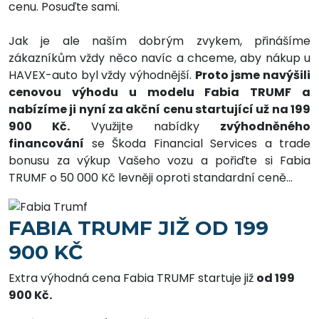
cenu. Posuďte sami.
Jak je ale naším dobrým zvykem, přinášíme
zákazníkům vždy něco navíc a chceme, aby nákup u
HAVEX-auto byl vždy výhodnější.
Proto jsme navýšili
cenovou výhodu u modelu Fabia TRUMF a
nabízíme ji nyní za akční cenu startující už na 199
900 Kč.
Využijte nabídky
zvýhodněného
financování
se Škoda Financial Services a trade
bonusu za výkup Vašeho vozu a pořiďte si Fabia
TRUMF o 50 000 Kč levněji oproti standardní ceně…
FABIA TRUMF JIŽ OD 199
900 KČ
Extra výhodná cena Fabia TRUMF startuje již
od 199
900 Kč
.