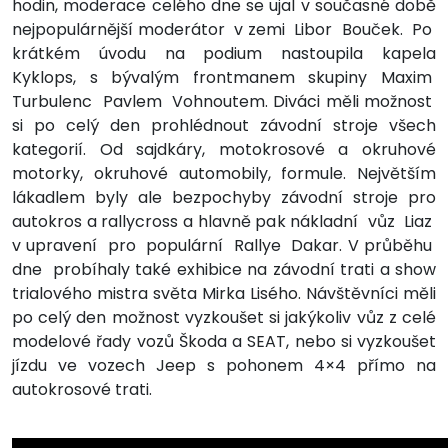
hodin, moderace celého dne se ujal v současné době
nejpopulárnější moderátor v zemi Libor Bouček. Po
krátkém úvodu na podium nastoupila kapela
Kyklops, s bývalým frontmanem skupiny Maxim
Turbulenc Pavlem Vohnoutem. Diváci měli možnost
si po celý den prohlédnout závodní stroje všech
kategorií. Od sajdkáry, motokrosové a okruhové
motorky, okruhové automobily, formule. Největším
lákadlem byly ale bezpochyby závodní stroje pro
autokros a rallycross a hlavně pak nákladní vůz Liaz
v upravení pro populární Rallye Dakar. V průběhu
dne probíhaly také exhibice na závodní trati a show
trialového mistra světa Mirka Lisého. Návštěvníci měli
po celý den možnost vyzkoušet si jakýkoliv vůz z celé
modelové řady vozů Škoda a SEAT, nebo si vyzkoušet
jízdu ve vozech Jeep s pohonem 4×4 přímo na
autokrosové trati.