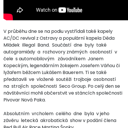
V průběhu dne se na podiu vystřídali také kapely
AC/DC revival z Ostravy a populární kapela Děda
Mládek Illegal Band. Součástí dne byly také
autogramiády a rozhovory známých osobností v
čele s automobilovým závodníkem Janem
Kopeckým, legendárním žokejem Josefem Váňou či
lyžařem běžcem Lukášem Bauerem. Ti se také
představili ve vložené soutěži trojboje osobností
na strojích společnosti Seco Group. Po celý den se
návštěvníci mohli občerstvit ve stáncích společnosti
Pivovar Nová Paka.
Absolutním vrcholem celého dne byla v jeho
závěru letecká akrobatická show v podání člena
Red Bull Air Race Martina Šonky.