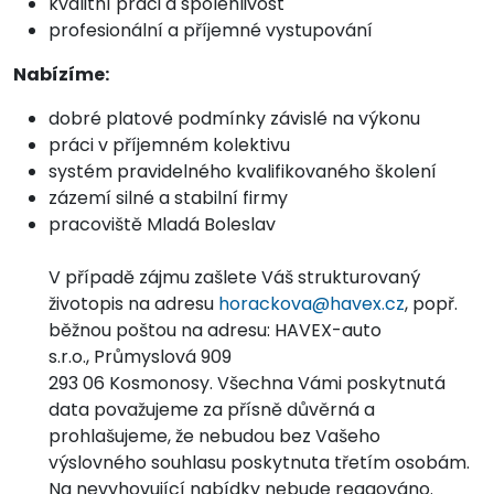
kvalitní práci a spolehlivost
profesionální a příjemné vystupování
Nabízíme:
dobré platové podmínky závislé na výkonu
práci v příjemném kolektivu
systém pravidelného kvalifikovaného školení
zázemí silné a stabilní firmy
pracoviště Mladá Boleslav
V případě zájmu zašlete Váš strukturovaný
životopis na adresu
horackova@havex.cz
, popř.
běžnou poštou na adresu: HAVEX-auto
s.r.o., Průmyslová 909
293 06 Kosmonosy. Všechna Vámi poskytnutá
data považujeme za přísně důvěrná a
prohlašujeme, že nebudou bez Vašeho
výslovného souhlasu poskytnuta třetím osobám.
Na nevyhovující nabídky nebude reagováno.