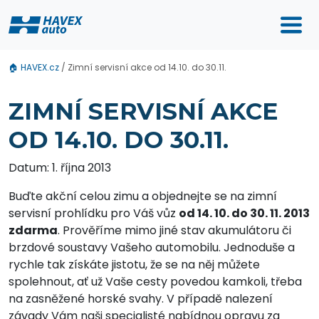
🏠
HAVEX.cz
/
Zimní servisní akce od 14.10. do 30.11.
ZIMNÍ SERVISNÍ AKCE
OD 14.10. DO 30.11.
Datum: 1. října 2013
Buďte akční celou zimu a objednejte se na zimní
servisní prohlídku pro Váš vůz
od 14. 10. do 30. 11. 2013
zdarma
. Prověříme mimo jiné stav akumulátoru či
brzdové soustavy Vašeho automobilu. Jednoduše a
rychle tak získáte jistotu, že se na něj můžete
spolehnout, ať už Vaše cesty povedou kamkoli, třeba
na zasněžené horské svahy. V případě nalezení
závady Vám naši specialisté nabídnou opravu za