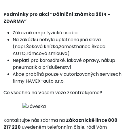
Podmínky pro akci “Dálniční známka 2014 –
ZDARMA”
Zákazníkem je fyzická osoba
Na zakázku nebyla uplatněna jiná sleva
(např.Šeková knížka,zaměstnanec Škoda
AUTO,rámcová smlouva)
Neplatí pro karosářské, lakové opravy, nákup
pneumatik a příslušenství
Akce probíhá pouze v autorizovaných servisech
firmy HAVEX-auto s.r.o.
Co všechno na Vašem voze zkontrolujeme?
Kontaktujte nás zdarma na
Zákaznické lince 800
217 220
uvedeném telefonním čísle, rádi Vám