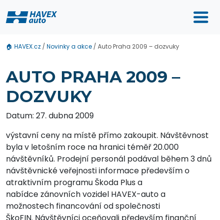
🏠
HAVEX.cz
/
Novinky a akce
/
Auto Praha 2009 – dozvuky
AUTO PRAHA 2009 –
DOZVUKY
Datum: 27. dubna 2009
výstavní ceny na místě přímo zakoupit. Návštěvnost
byla v letošním roce na hranici téměř 20.000
návštěvníků. Prodejní personál podával během 3 dnů
návštěvnické veřejnosti informace především o
atraktivním programu Škoda Plus a
nabídce zánovních vozidel HAVEX-auto a
možnostech financování od společnosti
ŠkoFIN. Návštěvníci oceňovali především finanční