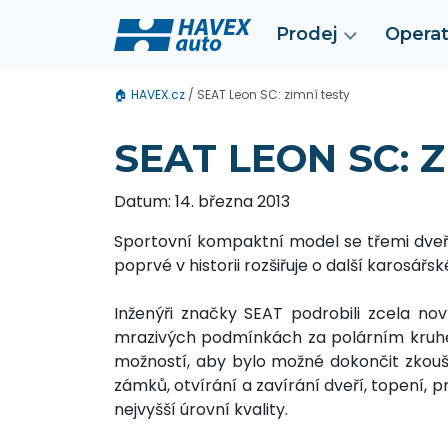
Prodej
Operat
🏠
HAVEX.cz
/
SEAT Leon SC: zimní testy
SEAT LEON SC: 
Datum: 14. března 2013
Sportovní kompaktní model se třemi dve
poprvé v historii rozšiřuje o další karosářsk
Inženýři značky SEAT podrobili zcela n
mrazivých podmínkách za polárním kruhem
možností, aby bylo možné dokončit zkoušk
zámků, otvírání a zavírání dveří, topení, 
nejvyšší úrovní kvality.