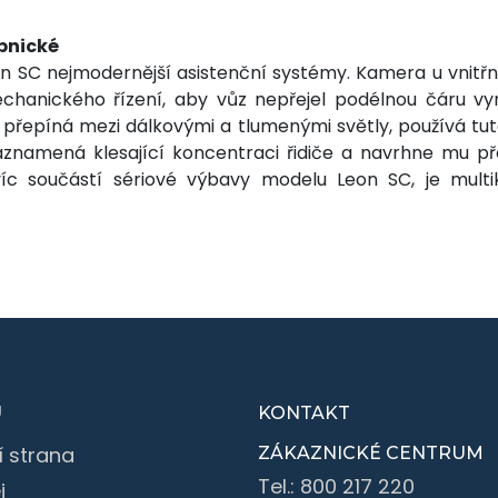
opnické
eon SC nejmodernější asistenční systémy. Kamera u vnit
chanického řízení, aby vůz nepřejel podélnou čáru vym
 přepíná mezi dálkovými a tlumenými světly, používá tu
zaznamená klesající koncentraci řidiče a navrhne mu 
c součástí sériové výbavy modelu Leon SC, je multi
U
KONTAKT
í strana
ZÁKAZNICKÉ CENTRUM
Tel.:
800 217 220
j