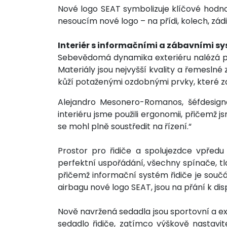
Nové logo SEAT symbolizuje klíčové hodn
nesoucím nové logo – na přídi, kolech, zádi
Interiér s informačními a zábavními s
Sebevědomá dynamika exteriéru nalézá pok
Materiály jsou nejvyšší kvality a řemesl
kůží potaženými ozdobnými prvky, které z
Alejandro Mesonero-Romanos, šéfdesigné
interiéru jsme použili ergonomii, přičemž j
se mohl plně soustředit na řízení.“
Prostor pro řidiče a spolujezdce vpředu 
perfektní uspořádání, všechny spínače, tla
přičemž informační systém řidiče je součá
airbagu nové logo SEAT, jsou na přání k dis
Nově navržená sedadla jsou sportovní a ex
sedadlo řidiče, zatímco výškově nastavite