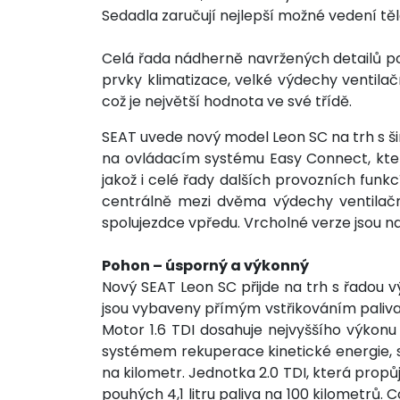
Sedadla zaručují nejlepší možné vedení těla
Celá řada nádherně navržených detailů p
prvky klimatizace, velké výdechy ventila
což je největší hodnota ve své třídě.
SEAT uvede nový model Leon SC na trh s 
na ovládacím systému Easy Connect, kter
jakož i celé řady dalších provozních funkc
centrálně mezi dvěma výdechy ventilační 
spolujezdce vpředu. Vrcholné verze jsou na
Pohon – úsporný a výkonný
Nový SEAT Leon SC přijde na trh s řadou 
jsou vybaveny přímým vstřikováním paliva a
Motor 1.6 TDI dosahuje nejvyššího výko
systémem rekuperace kinetické energie, s
na kilometr. Jednotka 2.0 TDI, která pro
pouhých 4,1 litru paliva na 100 kilometrů. 