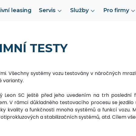
ivní leasing
Servis
Služby
Pro firmy
ZIMNÍ TESTY
řmi. Všechny systémy vozu testovány v náročných mraz
é varianty.
ový Leon SC ještě před jeho uvedením na trh poslední
. V rámci důkladného testovacího procesu se jezdilo s 
y kvality a funkčnosti mnoha systémů a funkcí vozu. M
protiprokluzových a stabilizačních systémů, atd. Cílem vš