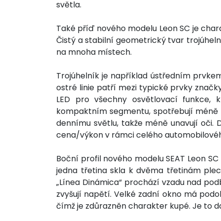
světla.
Také příď nového modelu Leon SC je charak
Čistý a stabilní geometrický tvar trojúhe
na mnoha místech.
Trojúhelník je například ústředním prvke
ostré linie patří mezi typické prvky zn
LED pro všechny osvětlovací funkce, kt
kompaktním segmentu, spotřebují méně en
dennímu světlu, takže méně unavují oči. 
cena/výkon v rámci celého automobilovéh
Boční profil nového modelu SEAT Leon SC
jedna třetina skla k dvěma třetinám plec
„Línea Dinámica“ prochází vzadu nad pod
zvyšují napětí. Velké zadní okno má podob
čímž je zdůrazněn charakter kupé. Je to d