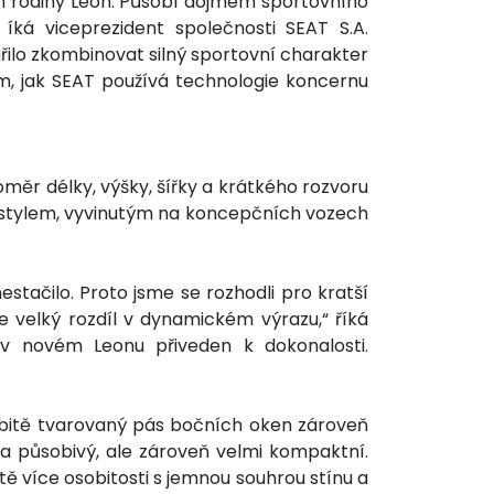
m rodiny Leon. Působí dojmem sportovního
íká viceprezident společnosti SEAT S.A.
ilo zkombinovat silný sportovní charakter
m, jak SEAT používá technologie koncernu
ěr délky, výšky, šířky a krátkého rozvoru
m stylem, vyvinutým na koncepčních vozech
tačilo. Proto jsme se rozhodli pro kratší
je velký rozdíl v dynamickém výrazu,“ říká
 v novém Leonu přiveden k dokonalosti.
obitě tvarovaný pás bočních oken zároveň
í a působivý, ale zároveň velmi kompaktní.
ě více osobitosti s jemnou souhrou stínu a