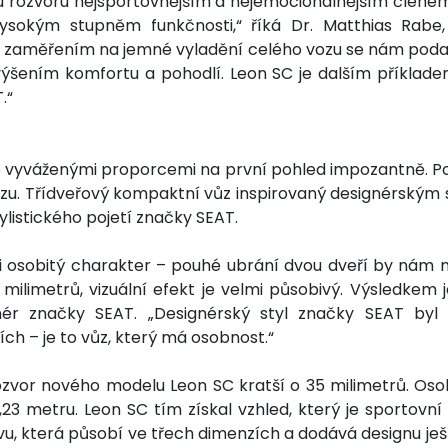
 rozvoru nejsportovnějším a nejemocionálnějším člene
sokým stupněm funkčnosti,“ říká Dr. Matthias Rabe, 
 zaměřením na jemné vyladění celého vozu se nám podař
ýšením komfortu a pohodlí. Leon SC je dalším příklade
.“
vyváženými proporcemi na první pohled impozantně. Pom
vozu. Třídveřový kompaktní vůz inspirovaný designérský
tylistického pojetí značky SEAT.
 osobitý charakter – pouhé ubrání dvou dveří by nám nes
 milimetrů, vizuální efekt je velmi působivý. Výsledkem 
ér značky SEAT. „Designérský styl značky SEAT byl
iích – je to vůz, který má osobnost.“
zvor nového modelu Leon SC kratší o 35 milimetrů. Os
,23 metru. Leon SC tím získal vzhled, který je sportovn
vu, která působí ve třech dimenzích a dodává designu ješt