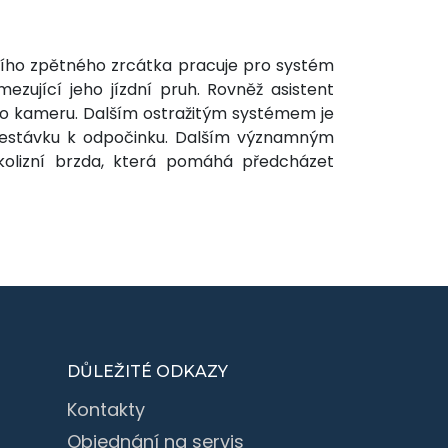
řního zpětného zrcátka pracuje pro systém
ezující jeho jízdní pruh. Rovněž asistent
to kameru. Dalším ostražitým systémem je
přestávku k odpočinku. Dalším významným
kolizní brzda, která pomáhá předcházet
DŮLEŽITÉ ODKAZY
Kontakty
Objednání na servis