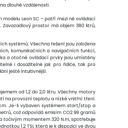
 na dlouhé vzdálenosti.
 modelu Leon SC – patří mezi ně ovládací
. Zavazadlový prostor má objem 380 litrů,
ch systémů. Všechna řešení jsou založena
ích, komunikačních a navigačních funkcí,
čítka a otočné ovládací prvky jsou umístěny
lné i dosažitelné jak pro řidiče, tak pro
 ještě intuitivnější.
jemem od 1,2 do 2,0 litru. Všechny motory
 na provozní teplotu a nízké vnitřní tření.
.m. Je-li vybaven systémem start/stop a
lometrů, což odpovídá emisím CO2 99 gramů
k) a točivým momentem 320 N.m, spotřebuje
notkou 1.2 TSI, která je k dispozici ve dvou