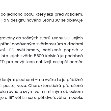
do jednoho bodu, který leží před vozidlem.
AT a v designu nového Leonu SC se objevuje
grovány do sošných tvarů Leonu SC. Jejich
na přání dodávaným světlometům s diodami
tivní LED světlomety, nabízené poprvé v
ta jejich světla 5500 Kelvinů je podobná
LED pro nový Leon nabízejí nejlepší poměr
nými plochami – na výšku to je přibližně
í postoj vozu. Charakteristická přerušená
zcela rovné a svým velmi mírným obloukem
je o 19° větší než u pětidveřového modelu,