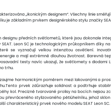
terizována „ikonickým designem“. Všechny linie směřují 
lníku je základním prvkem designérského stylu značky SE
m designu předních světlometů, které jsou dokonale inte
ačky SEAT. Leon SC je technologickým průkopníkem díky 
eré se vyznačují velkou intenzitou osvětlení. Inova
ergie a mají extrémně dlouhou životnost. Barevná teplo
Dosavadní testy navíc ukazují, že světlomety s diodami 
o trhu.
 zaujme harmonickým poměrem mezi lakovanými a proskle
hu.Tento prvek zdůrazňuje solidnost a podtrhuje stabiln
běhy kol. Precizně tvarované prolisy na bocích nejsou 
u převráceného stylizovaného pětiúhelníku, jehož sklon 
alší charakteristický prvek nového modelu SEAT Leon SC.