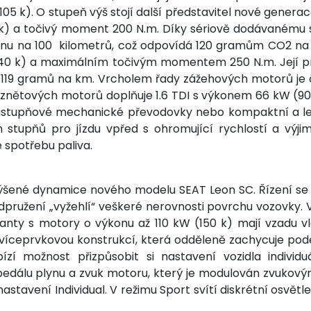
05 k). O stupeň výš stojí další představitel nové generac
22 k) a točivý moment 200 N.m. Díky sériově dodávanému 
zinu na 100 kilometrů, což odpovídá 120 gramům CO2 na 
140 k) a maximálním točivým momentem 250 N.m. Její prů
119 gramů na km. Vrcholem řady zážehových motorů je čt
znětových motorů doplňuje 1.6 TDI s výkonem 66 kW (90 k).
stistupňové mechanické převodovky nebo kompaktní a l
tupňů pro jízdu vpřed s ohromující rychlostí a výjim
e spotřebu paliva.
šené dynamice nového modelu SEAT Leon SC. Řízení se vy
odpružení „vyžehlí“ veškeré nerovnosti povrchu vozovky
nty s motory o výkonu až 110 kW (150 k) mají vzadu 
 víceprvkovou konstrukcí, která odděleně zachycuje podé
í možnost přizpůsobit si nastavení vozidla individ
 pedálu plynu a zvuk motoru, který je modulován zvukový
nastavení Individual. V režimu Sport svítí diskrétní osvětl