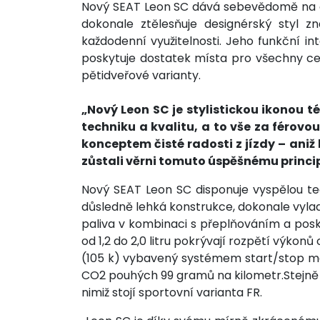
Nový SEAT Leon SC dává sebevědomě na odi
dokonale ztělesňuje designérský styl 
každodenní využitelnosti. Jeho funkční 
poskytuje dostatek místa pro všechny ces
pětidveřové varianty.
„Nový Leon SC je stylistickou ikonou 
techniku a kvalitu, a to vše za férovo
konceptem čisté radosti z jízdy – aniž
zůstali věrni tomuto úspěšnému principu
Nový SEAT Leon SC disponuje vyspělou tec
důsledně lehká konstrukce, dokonale vyl
paliva v kombinaci s přeplňováním a posk
od 1,2 do 2,0 litru pokrývají rozpětí výkon
(105 k) vybavený systémem start/stop má 
CO2 pouhých 99 gramů na kilometr.Stejně j
nimiž stojí sportovní varianta FR.