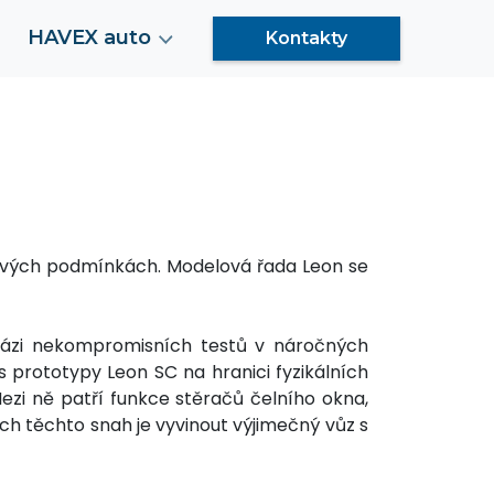
HAVEX auto
Kontakty
ivých podmínkách. Modelová řada Leon se
 fázi nekompromisních testů v náročných
prototypy Leon SC na hranici fyzikálních
ezi ně patří funkce stěračů čelního okna,
ech těchto snah je vyvinout výjimečný vůz s