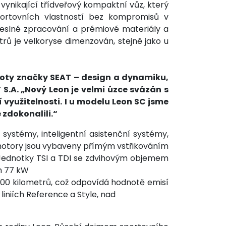
ynikající třídveřový kompaktní vůz, který
portovních vlastností bez kompromisů v
meslné zpracování a prémiové materiály a
rů je velkoryse dimenzován, stejně jako u
dnoty značky SEAT – design a dynamiku,
 S.A. „Nový Leon je velmi úzce svázán s
 využitelnosti. I u modelu Leon SC jsme
 zdokonalili.“
systémy, inteligentní asistenční systémy,
motory jsou vybaveny přímým vstřikováním
. Jednotky TSI a TDI se zdvihovým objemem
em 77 kW
100 kilometrů, což odpovídá hodnotě emisí
iniích Reference a Style, nad