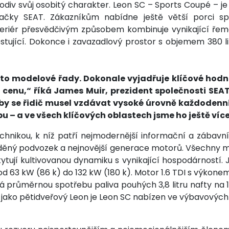
v svůj osobitý charakter. Leon SC – Sports Coupé – je v
značky SEAT. Zákazníkům nabídne ještě větší porci s
interiér přesvědčivým způsobem kombinuje vynikající ře
tující. Dokonce i zavazadlový prostor s objemem 380 lit
této modelové řady. Dokonale vyjadřuje klíčové ho
u cenu,“ říká James Muir, prezident společnosti SEAT
 by se řidič musel vzdávat vysoké úrovně každodenní
 – a ve všech klíčových oblastech jsme ho ještě více
hnikou, k níž patří nejmodernější informační a zábavní 
aděný podvozek a nejnovější generace motorů. Všechny 
ytují kultivovanou dynamiku s vynikající hospodárností
ů od 63 kW (86 k) do 132 kW (180 k). Motor 1.6 TDI s výkon
průměrnou spotřebu paliva pouhých 3,8 litru nafty na 
ako pětidveřový Leon je Leon SC nabízen ve výbavových l