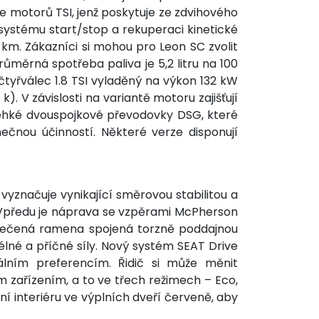
e motorů TSI, jenž poskytuje ze zdvihového
systému start/stop a rekuperaci kinetické
km. Zákazníci si mohou pro Leon SC zvolit
měrná spotřeba paliva je 5,2 litru na 100
yřválec 1.8 TSI vyladěný na výkon 132 kW
 V závislosti na variantě motoru zajišťují
ehké dvouspojkové převodovky DSG, které
ečnou účinností. Některé verze disponují
značuje vynikající směrovou stabilitou a
. Vpředu je náprava se vzpěrami McPherson
vlečená ramena spojená torzně poddajnou
lné a příčné síly. Nový systém SEAT Drive
uálním preferencím. Řidič si může měnit
m zařízením, a to ve třech režimech – Eco,
ení interiéru ve výplních dveří červeně, aby