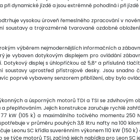
 při dynamické jízdě a jsou extrémně pohodlná i při jízdě
odtrhuje vysokou úroveň řemeslného zpracování v novém
ční soustavy a trojrozměrně tvarované ozdobné obložení
širokým výběrem nejmodernějších informačních a zábavní
ý je vybaven dotykovým displejem pro ovládání zábavn
í. Dotykový displej s úhlopříčkou až 5,8“ a příslušná tla
soustavy uprostřed přístrojové desky. Jsou snadno čite
víc poprvé vybaveny senzorem přiblížení, aby bylo ovládání
výkonných a úsporných motorů TDI a TSI se zdvihovým ob
 přeplňováním. Jejich konstrukce zaručuje rychlé zahřátí
nu 77 kW (105 k) a maximálního točivého momentu 250 N
potřebuje v průměru pouhých 3,8 litru nafty na 100 ki
půjčuje Leonu SC křídla suverénním výkonem 110 kW (150 
Co se týče motorů TSI, začíná jejich nabídka pro Leon SC jed