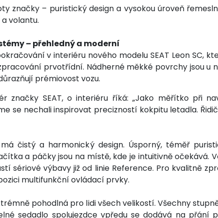
oty značky – puristický design a vysokou úroveň řemes
 a volantu.
ystémy – přehledný a moderní
račování v interiéru nového modelu SEAT Leon SC, který
né zpracování prvotřídní. Nádherné měkké povrchy jsou 
důrazňují prémiovost vozu.
r značky SEAT, o interiéru říká: „Jako měřítko při na
sme se nechali inspirovat precizností kokpitu letadla. Ři
má čistý a harmonický design. Úsporný, téměř puristic
čítka a páčky jsou na místě, kde je intuitivně očekává. Ve
stí sériové výbavy již od linie Reference. Pro kvalitně z
pozici multifunkční ovládací prvky.
trémně pohodlná pro lidi všech velikostí. Všechny stupn
lné sedadlo spolujezdce vpředu se dodává na přání pro 