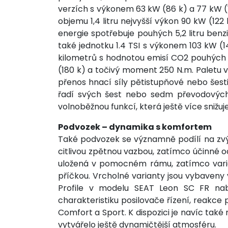
verzích s výkonem 63 kW (86 k) a 77 kW (1
objemu 1,4 litru nejvyšší výkon 90 kW (1
energie spotřebuje pouhých 5,2 litru ben
také jednotku 1.4 TSI s výkonem 103 kW (
kilometrů s hodnotou emisí CO2 pouhých 
(180 k) a točivý moment 250 N.m. Paletu v
přenos hnací síly pětistupňové nebo še
řadí svých šest nebo sedm převodových s
volnoběžnou funkcí, která ještě více snižuj
Podvozek – dynamika s komfortem
Také podvozek se významně podílí na zvý
citlivou zpětnou vazbou, zatímco účinné 
uložená v pomocném rámu, zatímco varia
příčkou. Vrcholné varianty jsou vybaveny
Profile v modelu SEAT Leon SC FR nabíz
charakteristiku posilovače řízení, reakce
Comfort a Sport. K dispozici je navíc také 
vytvářelo ještě dynamičtější atmosféru.