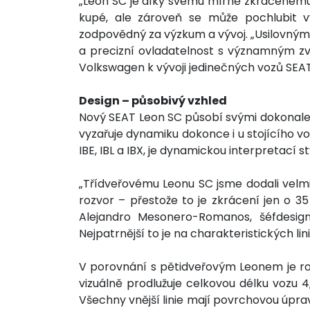
„Leon SC je díky svému mírně zkrácenému
kupé, ale zároveň se může pochlubit vy
zodpovědný za výzkum a vývoj. „Usilovným
a precizní ovladatelnost s významným zv
Volkswagen k vývoji jedinečných vozů SEAT
Design – působivý vzhled
Nový SEAT Leon SC působí svými dokonale 
vyzařuje dynamiku dokonce i u stojícího 
IBE, IBL a IBX, je dynamickou interpretací s
„Třídveřovému Leonu SC jsme dodali velmi
rozvor – přestože to je zkrácení jen o 35
Alejandro Mesonero-Romanos, šéfdesign
Nejpatrnější to je na charakteristických lin
V porovnání s pětidveřovým Leonem je ro
vizuálně prodlužuje celkovou délku vozu 4
Všechny vnější linie mají povrchovou úpra