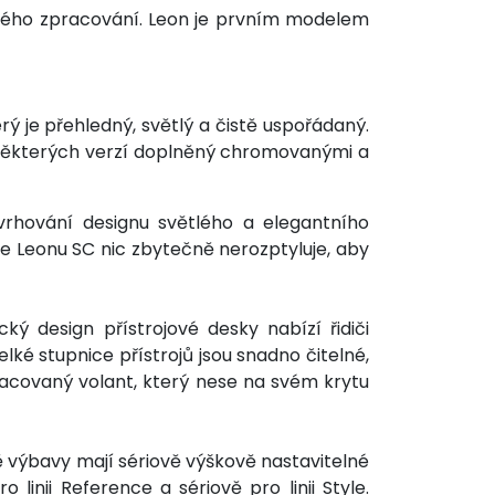
lného zpracování. Leon je prvním modelem
 je přehledný, světlý a čistě uspořádaný.
u některých verzí doplněný chromovanými a
vrhování designu světlého a elegantního
diče Leonu SC nic zbytečně nerozptyluje, aby
ký design přístrojové desky nabízí řidiči
lké stupnice přístrojů jsou snadno čitelné,
pracovaný volant, který nese na svém krytu
ě výbavy mají sériově výškově nastavitelné
linii Reference a sériově pro linii Style.