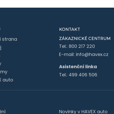
U
KONTAKT
í strana
ZÁKAZNICKÉ CENTRUM
Tel.:
800 217 220
j
E-mail:
info@havex.cz
s
y
Asistenční linka
irmy
Tel.:
499 406 506
X auto
ění
Novinky v HAVEX auto