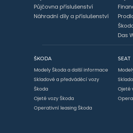
Půjčovna příslušenství
Finan
Náhradní díly a příslušenství
Prodl
Škoda
Das W
ŠKODA
SEAT
Modely Škoda a další informace
Modely
Skladové a předváděcí vozy
Sklado
Škoda
Ojeté 
Ojeté vozy Škoda
Operat
Operativní leasing Škoda