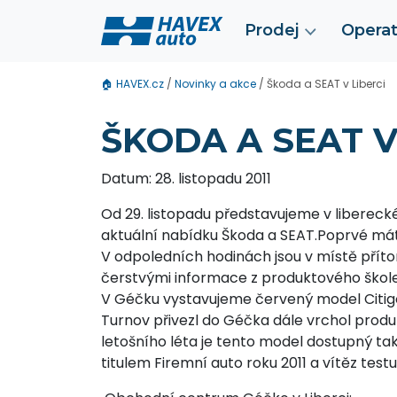
Prodej
Operat
🏠
HAVEX.cz
/
Novinky a akce
/
Škoda a SEAT v Liberci
ŠKODA A SEAT V
Datum: 28. listopadu 2011
Od 29. listopadu představujeme v liber
aktuální nabídku Škoda a SEAT.Poprvé mát
V odpoledních hodinách jsou v místě přítom
čerstvými informace z produktového školen
V Géčku vystavujeme červený model Citigo
Turnov přivezl do Géčka dále vrchol produ
letošního léta je tento model dostupný tak
titulem Firemní auto roku 2011 a vítěz testu