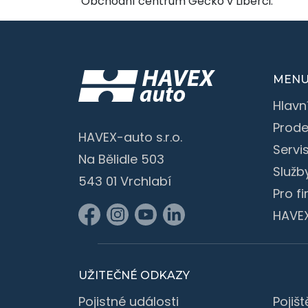
Obchodní centrum Géčko v Liberci:
MEN
Hlavn
Prode
HAVEX-auto s.r.o.
Servi
Na Bělidle 503
Služb
543 01 Vrchlabí
Pro f
HAVE
UŽITEČNÉ ODKAZY
Pojistné události
Pojišt