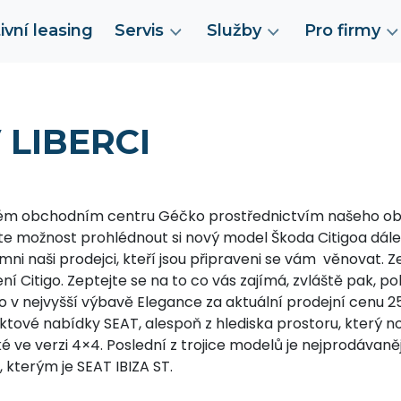
ivní leasing
Servis
Služby
Pro firmy
 LIBERCI
eckém obchodním centru Géčko prostřednictvím našeho 
e možnost prohlédnout si nový model Škoda Citigoa dále
ni naši prodejci, kteří jsou připraveni se vám věnovat. Z
í Citigo. Zeptejte se na to co vás zajímá, zvláště pak, p
 v nejvyšší výbavě Elegance za aktuální prodejní cenu
ktové nabídky SEAT, alespoň z hlediska prostoru, který 
é ve verzi 4×4. Poslední z trojice modelů je nejprodávaně
, kterým je SEAT IBIZA ST.