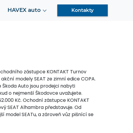
HAVEX auto
Kontakty
obchodního zástupce KONTAKT Turnov
 akční modely SEAT ze zimní edice COPA.
e Škoda Auto jsou prodejci nabyti
okud o nejmenší Škodovce uvažujete.
 252.000 Kč. Ochodní zástupce KONTAKT
nový SEAT Alhambra představuje. Od
jší model SEATu, a zároveň vůz pišnící se